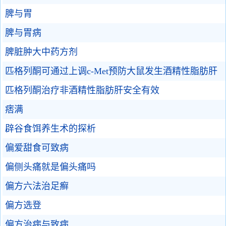
脾与胃
脾与胃病
脾脏肿大中药方剂
匹格列酮可通过上调c-Met预防大鼠发生酒精性脂肪肝
匹格列酮治疗非酒精性脂肪肝安全有效
痞满
辟谷食饵养生术的探析
偏爱甜食可致病
偏侧头痛就是偏头痛吗
偏方六法治足癣
偏方选登
偏方治病与致病