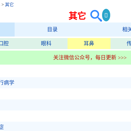
科
>
其它
其它
目录
相
口腔
眼科
耳鼻
关注微信公众号，每日更新 >>>
行病学
症