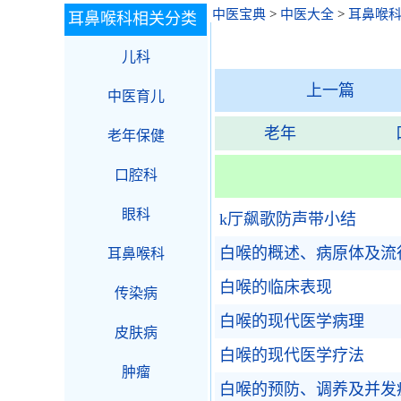
中医宝典
>
中医大全
>
耳鼻喉
耳鼻喉科相关分类
儿科
上一篇
中医育儿
老年
老年保健
口腔科
眼科
k厅飙歌防声带小结
白喉的概述、病原体及流
耳鼻喉科
白喉的临床表现
传染病
白喉的现代医学病理
皮肤病
白喉的现代医学疗法
肿瘤
白喉的预防、调养及并发