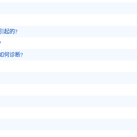
引起的?
?
如何诊断?