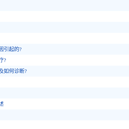
因引起的?
疗?
及如何诊断?
述