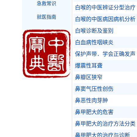
急救常识
白喉的中医辨证分型治疗
就医指南
白喉的中医病因病机分析
白喉诊断及鉴别
白血病性咽峡炎
保护声带．学会正确发声
爆震性耳聋
鼻瓣区狭窄
鼻窦气压性创伤
鼻恶性肉芽肿
鼻甲肥大的危害
鼻甲肥大的治疗方法分类
鼻甲肥大的治疗与诊断