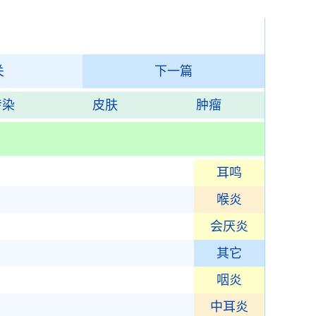
关
下一篇
传染
皮肤
肿瘤
耳鸣
喉炎
会厌炎
其它
咽炎
中耳炎