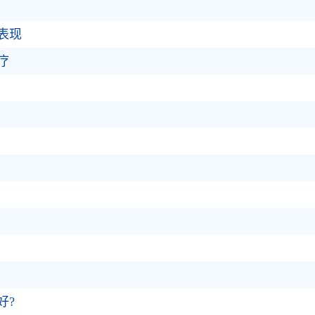
表现
疗
好?