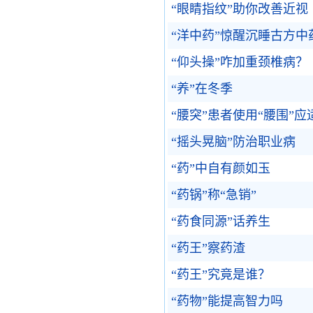
“眼睛指纹”助你改善近视
“洋中药”惊醒沉睡古方
“仰头操”咋加重颈椎病？
“养”在冬季
“腰突”患者使用“腰围”应
“摇头晃脑”防治职业病
“药”中自有颜如玉
“药锅”称“急销”
“药食同源”话养生
“药王”察药渣
“药王”究竟是谁？
“药物”能提高智力吗