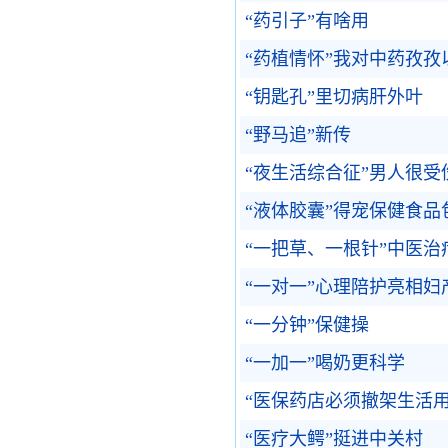
“药引子”有啥用
“药植情怀”我对中药孜孜
“钥匙孔”里切病肝外叶
“野马追”新传
“夜生活综合征”男人很受
“液体胶囊”得宠保健食品
“一把草、一根针”中医
“一对一”心理陪护亮相妇
“一分钟”保健操
“一加一”喝奶更科学
“医保药店必须撤架生活用
“医疗大鳄”挺进中关村