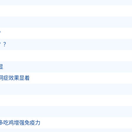
？
？？
显
洞症效果显着
应多吃鸡增强免疫力