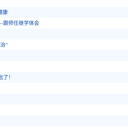
健康
——跟师任继学体会
治”
远了！