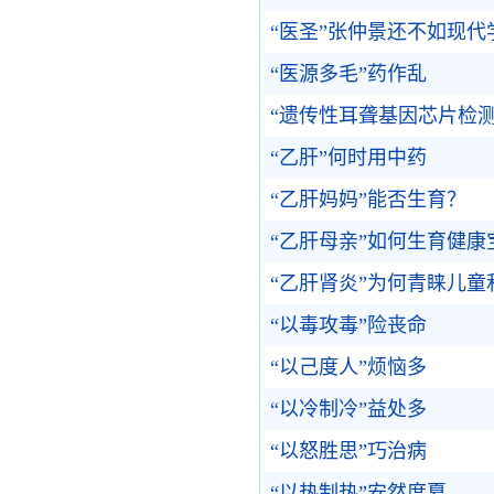
“医圣”张仲景还不如现代
“医源多毛”药作乱
“遗传性耳聋基因芯片检
“乙肝”何时用中药
“乙肝妈妈”能否生育？
“乙肝母亲”如何生育健康
“乙肝肾炎”为何青睐儿童
“以毒攻毒”险丧命
“以己度人”烦恼多
“以冷制冷”益处多
“以怒胜思”巧治病
“以热制热”安然度夏