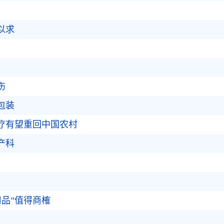
以求
伤
包装
治疗有望重回中国农村
产科
品”值得商榷