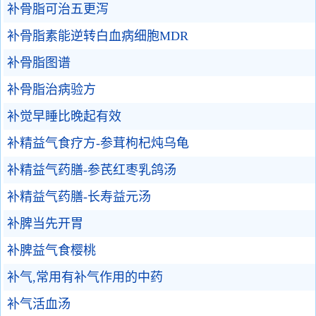
补骨脂可治五更泻
补骨脂素能逆转白血病细胞MDR
补骨脂图谱
补骨脂治病验方
补觉早睡比晚起有效
补精益气食疗方-参茸枸杞炖乌龟
补精益气药膳-参芪红枣乳鸽汤
补精益气药膳-长寿益元汤
补脾当先开胃
补脾益气食樱桃
补气,常用有补气作用的中药
补气活血汤