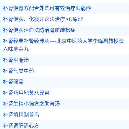
补肾健骨方配合外洗可有效治疗跟痛症
补肾健脾、化痰开窍法治疗AD原理
补肾健脾活血法防治骨质疏松症
补肾经典补肾经典药----北京中医药大学李峰副教授谈
六味地黄丸
补肾平喘汤
补肾气类中药
补肾强骨
补肾巧用地黄八兄弟
补肾生精小偏方之助育汤
补肾填精制首乌
补肾调肝清心方