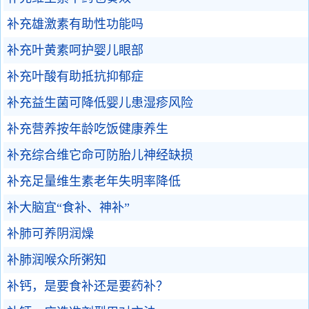
补充雄激素有助性功能吗
补充叶黄素呵护婴儿眼部
补充叶酸有助抵抗抑郁症
补充益生菌可降低婴儿患湿疹风险
补充营养按年龄吃饭健康养生
补充综合维它命可防胎儿神经缺损
补充足量维生素老年失明率降低
补大脑宜“食补、神补”
补肺可养阴润燥
补肺润喉众所粥知
补钙，是要食补还是要药补？