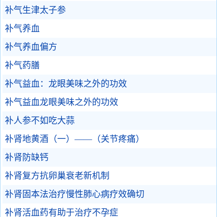
补气生津太子参
补气养血
补气养血偏方
补气药膳
补气益血：龙眼美味之外的功效
补气益血龙眼美味之外的功效
补人参不如吃大蒜
补肾地黄酒（一）——（关节疼痛）
补肾防缺钙
补肾复方抗卵巢衰老新机制
补肾固本法治疗慢性肺心病疗效确切
补肾活血药有助于治疗不孕症