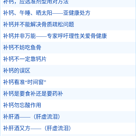
补钙，应选准剂型用对方法
补钙、午睡、晒太阳——亚健康处方
补钙并不能解决骨质疏松问题
补钙并非万能——专家呼吁理性关爱骨健康
补钙不妨吃鱼骨
补钙不一定靠钙片
补钙的误区
补钙看准“时间窗”
补钙是要食补还是要药补
补钙勿忘酸作用
补肝酒——（肝虚流泪）
补肝酒又方——（肝虚流泪）