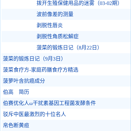
拨开生殖保健用品的迷雾（03-02期）
波前像差的测量
剥脱性唇炎
剥脱性角质松解症
菠菜的锻炼日记（8月22日）
菠菜的锻炼日记（9月3日）
菠菜食疗方-家庭药膳食疗方精选
菠萝叶含抗癌成分
伯高 简历
伯赛优化人ω干扰素基因工程菌发酵条件
驳斥中医最激烈的十位名人
帛色断黄疸