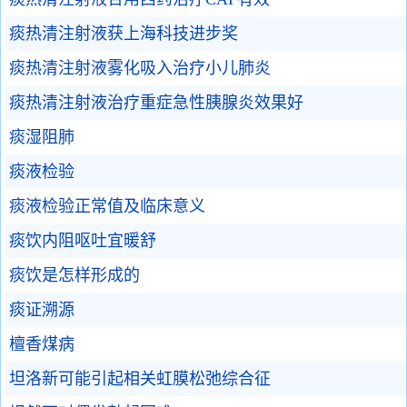
痰热清注射液获上海科技进步奖
痰热清注射液雾化吸入治疗小儿肺炎
痰热清注射液治疗重症急性胰腺炎效果好
痰湿阻肺
痰液检验
痰液检验正常值及临床意义
痰饮内阻呕吐宜暖舒
痰饮是怎样形成的
痰证溯源
檀香煤病
坦洛新可能引起相关虹膜松弛综合征