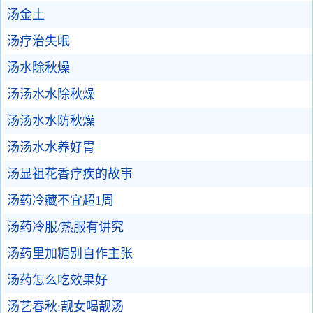
汤金土
汤疗治失眠
汤水除秋燥
汤汤水水除秋燥
汤汤水水防秋燥
汤汤水水养好胃
汤显祖花香疗疾的故事
汤药冷藏不宜超1周
汤药冷服/热服有讲究
汤药里加糖别自作主张
汤药怎么吃效果好
汤艺春秋:靓女喝靓汤