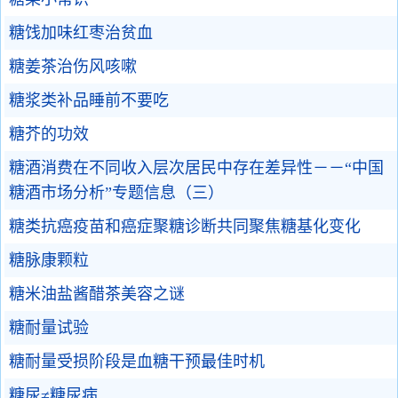
糖饯加味红枣治贫血
糖姜茶治伤风咳嗽
糖浆类补品睡前不要吃
糖芥的功效
糖酒消费在不同收入层次居民中存在差异性－－“中国
糖酒市场分析”专题信息（三）
糖类抗癌疫苗和癌症聚糖诊断共同聚焦糖基化变化
糖脉康颗粒
糖米油盐酱醋茶美容之谜
糖耐量试验
糖耐量受损阶段是血糖干预最佳时机
糖尿≠糖尿病