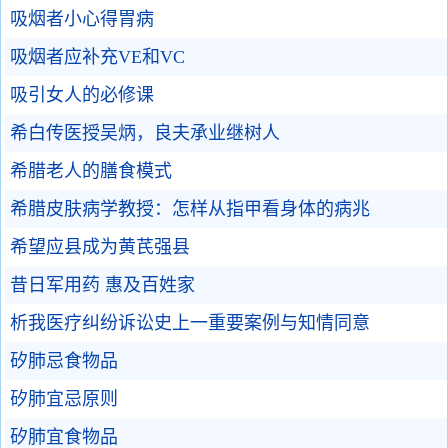
吸烟者小心得胃病
吸烟者应补充VE和VC
吸引女人的必修课
希白传医授吴炳，良夫承业继树人
希腊老人的膳食模式
希腊皮肤病学教授：怎样从指甲看身体的病兆
希望应县成为黄芪强县
昔日军用药 惠及百姓家
析我医疗纠纷诉讼史上一重要案例与知情同意
矽肺忌食物品
矽肺宜忌原则
矽肺宜食物品