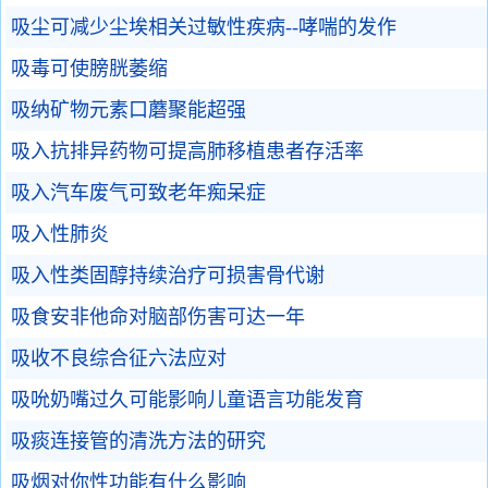
吸尘可减少尘埃相关过敏性疾病--哮喘的发作
吸毒可使膀胱萎缩
吸纳矿物元素口蘑聚能超强
吸入抗排异药物可提高肺移植患者存活率
吸入汽车废气可致老年痴呆症
吸入性肺炎
吸入性类固醇持续治疗可损害骨代谢
吸食安非他命对脑部伤害可达一年
吸收不良综合征六法应对
吸吮奶嘴过久可能影响儿童语言功能发育
吸痰连接管的清洗方法的研究
吸烟对你性功能有什么影响