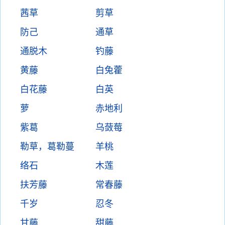
茜草
剪草
防己
通草
通脱木
钓藤
黄藤
白兔藿
白花藤
白英
萝
赤地利
紫葛
乌蔹莓
勒草，葛勒蔓
羊桃
络石
木莲
扶芳藤
常春藤
千岁
忍冬
甘藤
甜藤