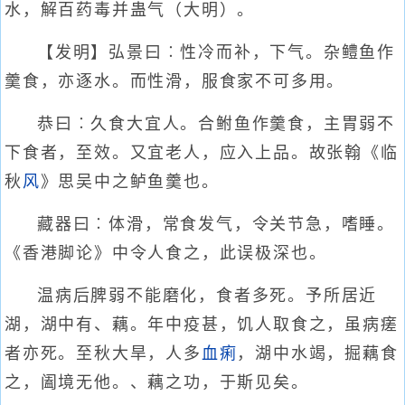
水，解百药毒并蛊气（大明）。
【发明】弘景曰︰性冷而补，下气。杂鳢鱼作
羹食，亦逐水。而性滑，服食家不可多用。
恭曰︰久食大宜人。合鲋鱼作羹食，主胃弱不
下食者，至效。又宜老人，应入上品。故张翰《临
秋
风
》思吴中之鲈鱼羹也。
藏器曰︰体滑，常食发气，令关节急，嗜睡。
《香港脚论》中令人食之，此误极深也。
温病后脾弱不能磨化，食者多死。予所居近
湖，湖中有、藕。年中疫甚，饥人取食之，虽病瘥
者亦死。至秋大旱，人多
血痢
，湖中水竭，掘藕食
之，阖境无他。、藕之功，于斯见矣。