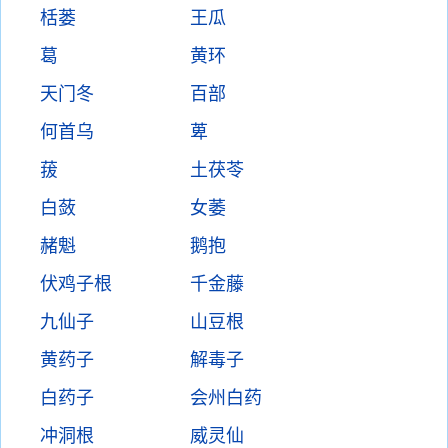
栝蒌
王瓜
葛
黄环
天门冬
百部
何首乌
萆
菝
土茯苓
白蔹
女萎
赭魁
鹅抱
伏鸡子根
千金藤
九仙子
山豆根
黄药子
解毒子
白药子
会州白药
冲洞根
威灵仙