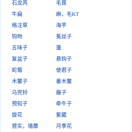
石龙芮
毛茛
牛扁
麻，毛KT
格注草
海芋
钩吻
菟丝子
五味子
蓬
复盆子
悬钩子
蛇莓
使君子
木鳖子
番木鳖
马兜铃
藤子
预知子
牵牛子
旋花
紫葳
营实，墙蘼
月季花