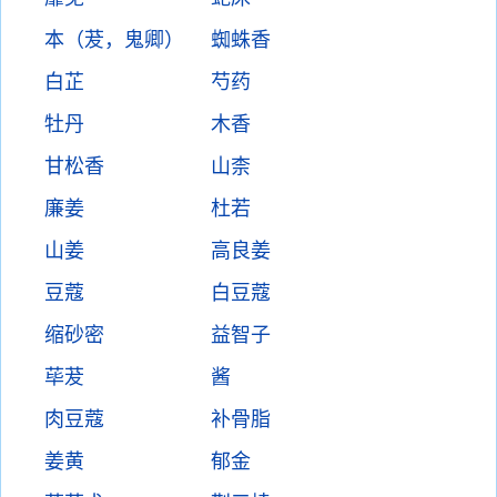
本（茇，鬼卿）
蜘蛛香
白芷
芍药
牡丹
木香
甘松香
山柰
廉姜
杜若
山姜
高良姜
豆蔻
白豆蔻
缩砂密
益智子
荜茇
酱
肉豆蔻
补骨脂
姜黄
郁金