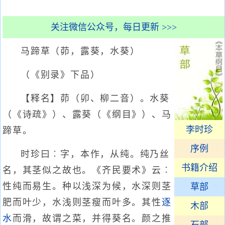
关注微信公众号，每日更新 >>>
马蹄草（茆，露葵，水葵）
（《别录》下品）
【释名】茆（卯、柳二音）。水葵
（《诗疏》）、露葵（《纲目》）、马
李时珍
蹄草。
序例
时珍曰︰字，本作，从纯。纯乃丝
书籍介绍
名，其茎似之故也。《齐民要术》云︰
性纯而易生。种以浅深为候，水深则茎
草部
肥而叶少，水浅则茎瘦而叶多。其性
逐
木部
水
而滑，故谓之菜，并得葵名。颜之推