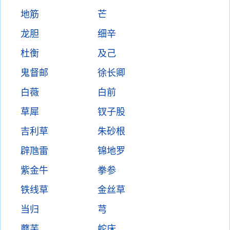
地筋
芒
龙胆
细辛
杜衡
及己
鬼督邮
徐长卿
白薇
白前
草犀
钗子股
吉利草
朱砂根
辟虺雷
锦地罗
紫金牛
拳参
铁线草
金丝草
当归
芎
蘼芜
蛇床