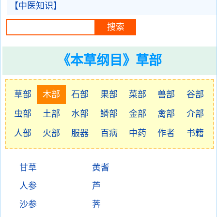
【中医知识】
《本草纲目》草部
草部
木部
石部
果部
菜部
兽部
谷部
虫部
土部
水部
鳞部
金部
禽部
介部
人部
火部
服器
百病
中药
作者
书籍
甘草
黄耆
人参
芦
沙参
荠