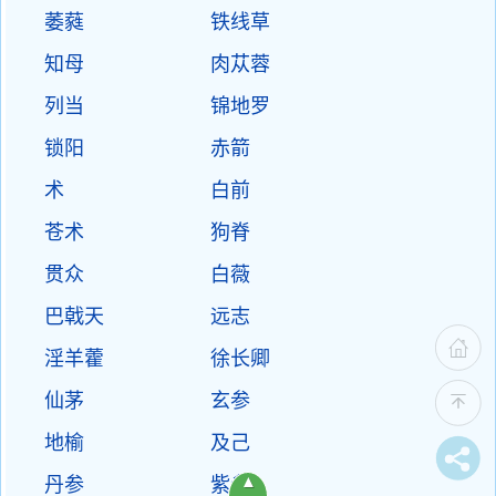
萎蕤
铁线草
知母
肉苁蓉
列当
锦地罗
锁阳
赤箭
术
白前
苍术
狗脊
贯众
白薇
巴戟天
远志
淫羊藿
徐长卿
仙茅
玄参
地榆
及己
▲
丹参
紫参