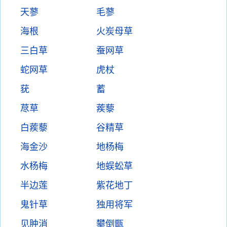
天蓼
毛蓼
海根
火炭母草
三白草
蚕网草
蛇网草
虎杖
莸
蓄
荩草
蒺藜
白蒺藜
谷精草
海金沙
地杨梅
水杨梅
地蜈蚣草
半边莲
紫花地丁
鬼针草
独用将军
见肿消
攀倒甑