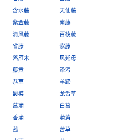
含水藤
天仙藤
紫金藤
南藤
清风藤
百棱藤
省藤
紫藤
落雁木
风延母
藤黄
泽泻
恭草
羊蹄
酸模
龙舌草
菖蒲
白菖
香蒲
蒲黄
菰
苦草