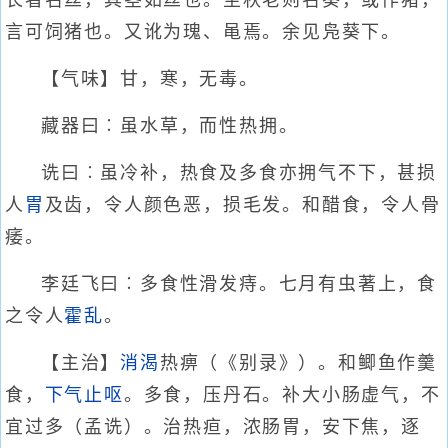
长者名丝，其茎如丝也。至秋老则名葵，或作猪，
言可饲猪也。又讹为瑰、黾焉。余见凫葵下。
【气味】甘，寒，无毒。
藏器曰︰虽水草，而性热拥。
诜曰︰虽冷补，热食及多食亦拥气不下，甚损
人
胃
及齿，令人颜色恶，损毛发。和醋食，令人骨
痿。
李廷飞曰︰多食性滑发痔。七月有虫著上，食
之令人
霍乱
。
【主治】
消渴
热痹（《别录》）。和鲫鱼作羹
食，
下气
止呕
。多食，压丹石。补大小肠虚气，不
宜过多（孟诜）。治热疸，浓肠胃，安下焦，逐