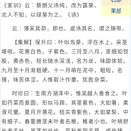
石部
《家训》云︰蔡朗父讳纯，改为露葵。
果部
北人不知，以绿葵为之。《诗》
云︰薄采其茆，即也。或讳其名，谓之锦带。
【集解】保升曰︰叶似凫葵，浮在水上。采茎
堪啖。花黄白色，子紫色。三月至八月，茎细如钗
股，黄赤色，短长随水深浅，名为丝，味甜体软。
九月至十月渐粗硬。十一月萌在泥中，粗短，名
瑰，味苦体涩。人惟取汁作羹，犹胜杂菜。
时珍曰︰生南方湖泽中，惟吴越人善食之。叶
如荇菜而差圆，形似马蹄。其茎紫色，大如箸，柔
滑可羹。夏月开黄花。结实青紫色，大如棠梨，中
有细子。春夏嫩茎未叶者名稚，稚者小也。叶稍舒