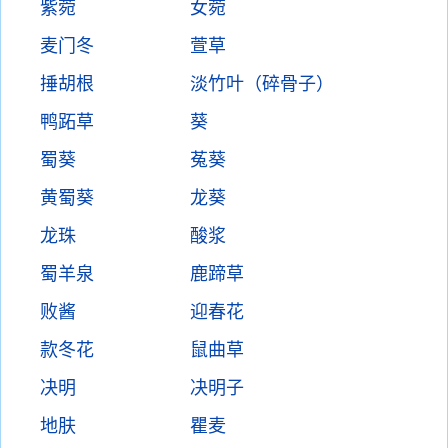
紫菀
女菀
麦门冬
萱草
捶胡根
淡竹叶（碎骨子）
鸭跖草
葵
蜀葵
菟葵
黄蜀葵
龙葵
龙珠
酸浆
蜀羊泉
鹿蹄草
败酱
迎春花
款冬花
鼠曲草
决明
决明子
地肤
瞿麦