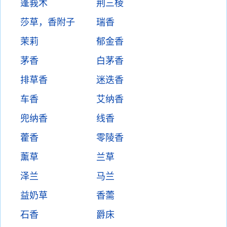
蓬莪术
荆三棱
莎草，香附子
瑞香
茉莉
郁金香
茅香
白茅香
排草香
迷迭香
车香
艾纳香
兜纳香
线香
藿香
零陵香
薰草
兰草
泽兰
马兰
益奶草
香薷
石香
爵床