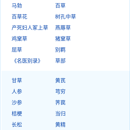
马勃
百草
百草花
树孔中草
产死妇人冢上草
燕蓐草
鸡窠草
猪窠草
屈草
别羁
《名医别录》
草部
甘草
黄芪
人参
芎穷
沙参
荠苠
桔梗
当归
长松
黄精