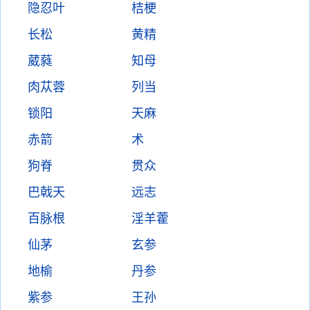
隐忍叶
桔梗
长松
黄精
葳蕤
知母
肉苁蓉
列当
锁阳
天麻
赤箭
术
狗脊
贯众
巴戟天
远志
百脉根
淫羊藿
仙茅
玄参
地榆
丹参
紫参
王孙