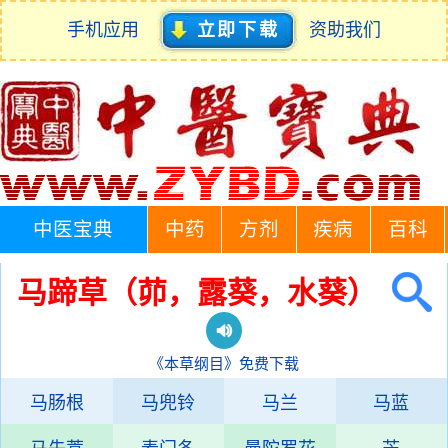
手机应用
立即下载
资助我们
中医宝典
中药
方剂
疾病
百科
马蹄草（茆，露葵，水葵）
《本草纲目》免费下载
马肠根
马兜铃
马兰
马蓝