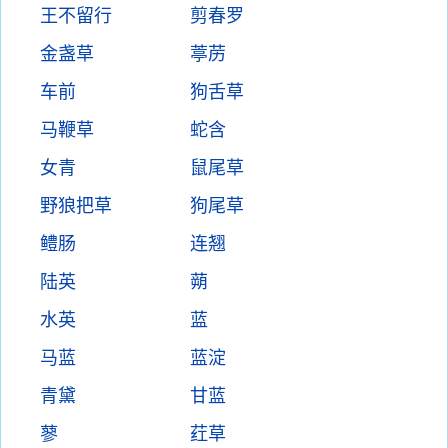
王不留行
剪春罗
金盏草
葶苈
车前
狗舌草
马鞭草
蛇含
女青
鼠尾草
野狼把草
狗尾草
鳢肠
连翘
陆英
蒴
水英
蓝
马蓝
蓝淀
青黛
甘蓝
蓼
荭草