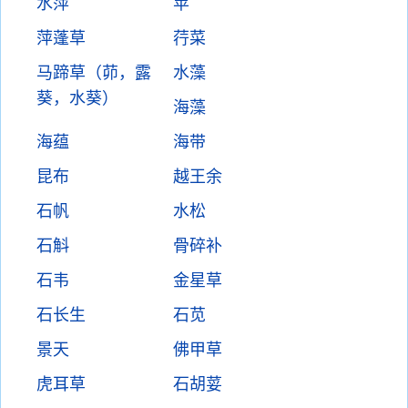
水萍
苹
萍蓬草
荇菜
马蹄草（茆，露
水藻
葵，水葵）
海藻
海蕴
海带
昆布
越王余
石帆
水松
石斛
骨碎补
石韦
金星草
石长生
石苋
景天
佛甲草
虎耳草
石胡荽