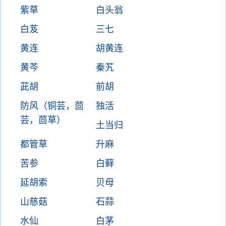
紫草
白头翁
白芨
三七
黄连
胡黄连
黄芩
秦艽
茈胡
前胡
防风（铜芸，茴
独活
芸，茴草）
土当归
都管草
升麻
苦参
白藓
延胡索
贝母
山慈菇
石蒜
水仙
白茅