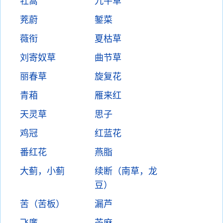
牡蒿
九牛草
茺蔚
錾菜
薇衔
夏枯草
刘寄奴草
曲节草
丽春草
旋复花
青葙
雁来红
天灵草
思子
鸡冠
红蓝花
番红花
燕脂
大蓟，小蓟
续断（南草，龙
豆）
苦（苦板）
漏芦