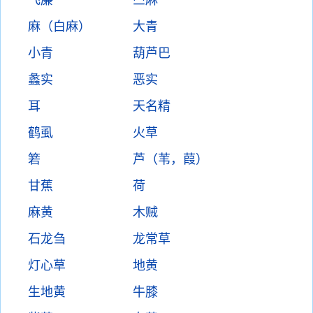
飞廉
苎麻
麻（白麻）
大青
小青
葫芦巴
蠡实
恶实
耳
天名精
鹤虱
火草
箬
芦（苇，葭）
甘蕉
荷
麻黄
木贼
石龙刍
龙常草
灯心草
地黄
生地黄
牛膝