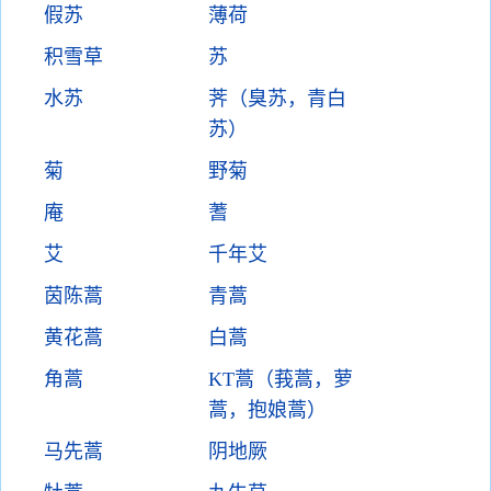
假苏
薄荷
积雪草
苏
水苏
荠（臭苏，青白
苏）
菊
野菊
庵
蓍
艾
千年艾
茵陈蒿
青蒿
黄花蒿
白蒿
角蒿
KT蒿（莪蒿，萝
蒿，抱娘蒿）
马先蒿
阴地厥