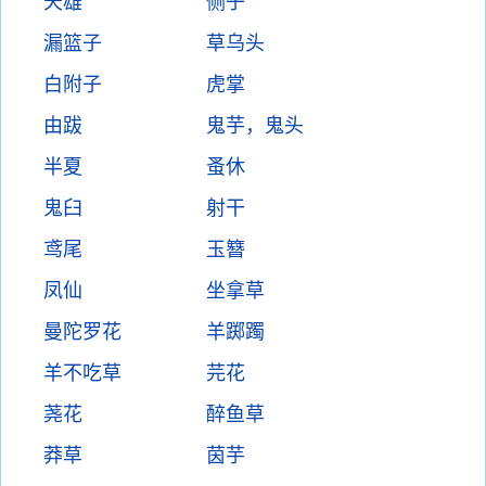
天雄
侧子
漏篮子
草乌头
白附子
虎掌
由跋
鬼芋，鬼头
半夏
蚤休
鬼臼
射干
鸢尾
玉簪
凤仙
坐拿草
曼陀罗花
羊踯躅
羊不吃草
芫花
荛花
醉鱼草
莽草
茵芋