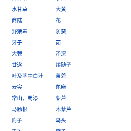
水甘草
大黄
商陆
花
野狼毒
防葵
牙子
茹
大戟
泽漆
甘遂
续随子
叶及茎中白汁
莨菪
云实
蓖麻
常山，蜀漆
藜芦
马肠根
木藜芦
附子
乌头