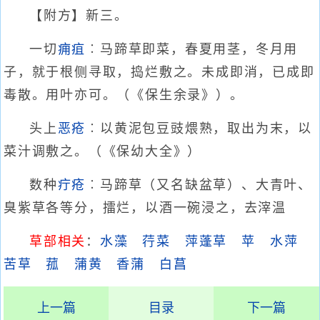
【附方】新三。
一切
痈疽
︰马蹄草即菜，春夏用茎，冬月用
子，就于根侧寻取，捣烂敷之。未成即消，已成即
毒散。用叶亦可。（《保生余录》）。
头上
恶疮
︰以黄泥包豆豉煨熟，取出为末，以
菜汁调敷之。（《保幼大全》）
数种
疔疮
︰马蹄草（又名缺盆草）、大青叶、
臭紫草各等分，擂烂，以酒一碗浸之，去滓温
草部相关
：
水藻
荇菜
萍蓬草
苹
水萍
苦草
菰
蒲黄
香蒲
白菖
上一篇
目录
下一篇