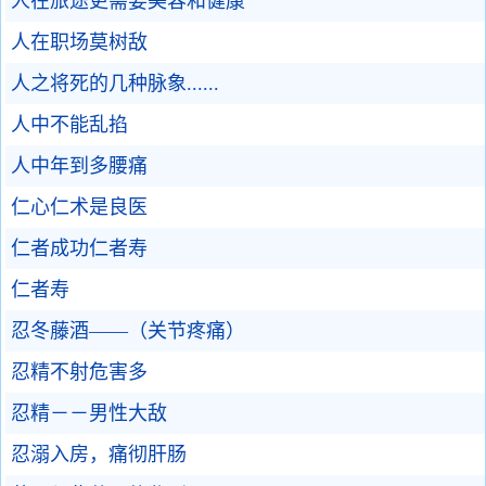
人在旅途更需要美容和健康
人在职场莫树敌
人之将死的几种脉象......
人中不能乱掐
人中年到多腰痛
仁心仁术是良医
仁者成功仁者寿
仁者寿
忍冬藤酒——（关节疼痛）
忍精不射危害多
忍精－－男性大敌
忍溺入房，痛彻肝肠