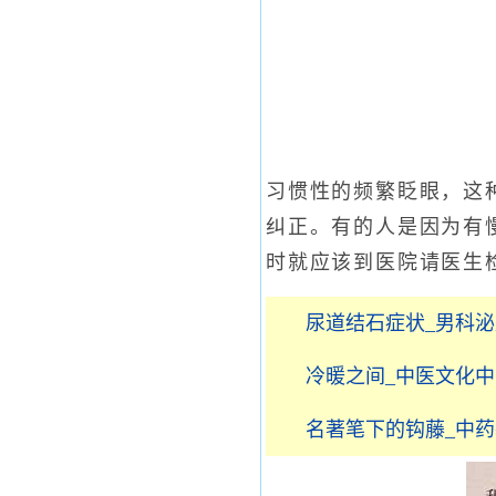
习惯性的频繁眨眼，这
纠正。有的人是因为有
时就应该到医院请医生
尿道结石症状_男科
冷暖之间_中医文化
名著笔下的钩藤_中