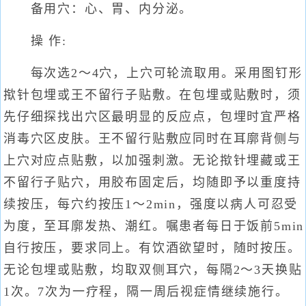
备用穴：心、胃、内分泌。
操 作:
每次选2～4穴，上穴可轮流取用。采用图钉形
揿针包埋或王不留行子贴敷。在包埋或贴敷时，须
先仔细探找出穴区最明显的反应点，包埋时宜严格
消毒穴区皮肤。王不留行贴敷应同时在耳廓背侧与
上穴对应点贴敷，以加强刺激。无论揿针埋藏或王
不留行子贴穴，用胶布固定后，均随即予以重度持
续按压，每穴约按压1～2min，强度以病人可忍受
为度，至耳廓发热、潮红。嘱患者每日于饭前5min
自行按压，要求同上。有饮酒欲望时，随时按压。
无论包埋或贴敷，均取双侧耳穴，每隔2～3天换贴
1次。7次为一疗程，隔一周后视症情继续施行。