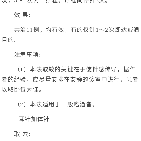
次，5～7次为一疗程。疗程间停针3天。
效 果:
共治11例，均有效，有的仅针1～2次即达戒酒
目的。
注意事项:
（1）本法取效的关键在于使针感传导，据作
者的经验，应尽量安排在安静的诊室中进行，患者
以取卧位为佳。
（2）本法适用于一般嗜酒者。
- 耳针加体针 -
取 穴: