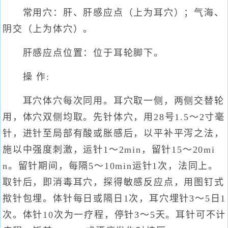
常用穴：肝、肝感应点（上为耳穴）；气海、
阴交（上为体穴）。
肝感应点位置：位于耳轮脚下。
操 作:
耳穴体穴每次同用。耳穴取一侧，两侧交替轮
用，体穴双侧均取。先针体穴，用28号1.5～2寸毫
针，进针至局部有酸或胀感后，以平补平泻之法，
施以中强度刺激，运针1～2min，留针15～20mi
n。留针期间，每隔5～10min运针1次，法同上。
取针后，即消毒耳穴，探得敏感反应点，用图钉式
揿针包埋。体针每日或隔日1次，耳穴埋针3～5日1
次。体针10次为一疗程，停针3～5天。耳针可不计