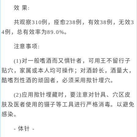
效 果:
共观察310例，痊愈238例，有效38例，无效3
4例，总有效率为89.0%。
注意事项:
(1)对一般嗜酒而又惧针者，可用王不留行子
贴穴，家属或本人均可操作；对酒龄长，酒量大，
酷嗜烈性酒的顽固者，必须采用揿针埋穴。
(2)应用揿针埋藏时，要注意对针具、穴区皮
肤及医者使用的镊子等工具进行严格消毒。以避免
感染。
- 体针 -