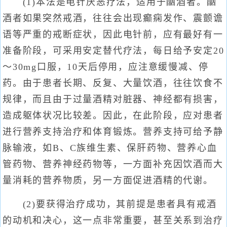
(1)本法是电针厌恶疗法，适用于酗酒者。酗
酒者如果突然戒酒，往往会出现癫痫发作、震颤谵
语等严重的戒断症状，因此电针前，应有最好有一
准备阶段，可采用安定替代疗法，每日给予安定20
～30mg口服，10天后停用，应注意缓慢减、停
药。由于患者长期、反复、大量饮酒，往往饮食不
规律，而且由于过量酒精对脏器、神经都有损害，
造成躯体状况比较差。因此，在此阶段，应对患者
进行营养支持治疗和体育锻炼。营养支持可给予静
脉输液，如B、C族维生素、保肝药物、营养心血
管药物、营养神经药物等，一方面补充因饮酒而大
量消耗的营养物质，另一方面促进酒精的代谢。
(2)要获得治疗成功，其前提是患者具有戒酒
的动机和决心，这一点非常重要，甚至关系到治疗