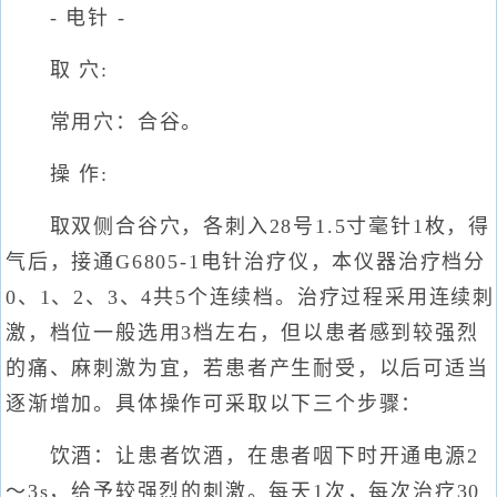
- 电针 -
取 穴:
常用穴：合谷。
操 作:
取双侧合谷穴，各刺入28号1.5寸毫针1枚，得
气后，接通G6805-1电针治疗仪，本仪器治疗档分
0、1、2、3、4共5个连续档。治疗过程采用连续刺
激，档位一般选用3档左右，但以患者感到较强烈
的痛、麻刺激为宜，若患者产生耐受，以后可适当
逐渐增加。具体操作可采取以下三个步骤：
饮酒：让患者饮酒，在患者咽下时开通电源2
～3s，给予较强烈的刺激。每天1次，每次治疗30