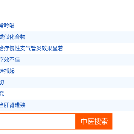
常吟唱
类似化合物
治疗慢性支气管炎效果显着
疗效不佳
娃抓起
切
究
当肝肾遭殃