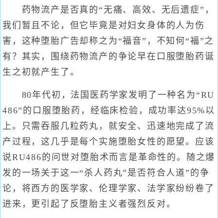
药物流产是否真的“无痛、高效、无后遗症”，
我们暂且不论，但它毕竟是对妇女身体的人为伤
害，这种堕胎广告却称之为“福音”，不知何“福”之
有？其实，围绕药物流产的争论早在口服堕胎药诞
生之初就产生了。
80年代初，法国医药学家发明了一种名为“RU
486”的口服堕胎药，经临床检验，成功率达95%以
上。只需吞服几粒药丸，就安全、迅速地完成了流
产过程，这几乎是每个实施堕胎女性的愿望。应该
说RU486的问世对堕胎术而言是革命性的。随之爆
发的一场关于这一“杀人药丸”是否符合人道”的争
论，将西方的医学家、伦理学家、法学家纷纷卷了
进来，更引起了反堕胎主义者强烈反对。