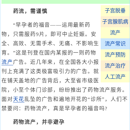
子宫脱垂
药流，需谨慎
子宫腺肌病
“早孕者的福音——运用最新药
流产
物，只需服药9片，即可中止妊娠。安
全、高效、无需手术、无痛、不影响生
流产常识
育。”这是刊登在国内某报的一则药物
流产预防
流产
广告。近几年来，在全国各大小报
流产治疗
刊上充满了这类极富吸引力的广告。就
人工流产
在铺天盖地的广告背后，大至省市级医
院，小至个体门诊部，纷纷推出了药物流产服务。
面对
天花
乱坠的广告和遍地开花的“诊所”，人们不
禁要问：药物流产，真是早孕者的福音吗?
药物流产，并非避孕