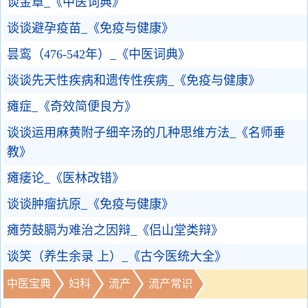
谈金章_《中医词典》
谈谈避孕疫苗_《免疫与健康》
昙鸾（476-542年）_《中医词典》
谈谈先天性疾病和遗传性疾病_《免疫与健康》
瘫症_《奇效简便良方》
谈谈运用麻黄附子细辛汤的几种思维方法_《名师垂
教》
瘫痿论_《医林改错》
谈谈肿瘤抗原_《免疫与健康》
瘫劳鼓膈为难治之因辩_《侣山堂类辩》
谈笑（养生余录 上）_《古今医统大全》
中医宝典
妇科
流产
流产常识