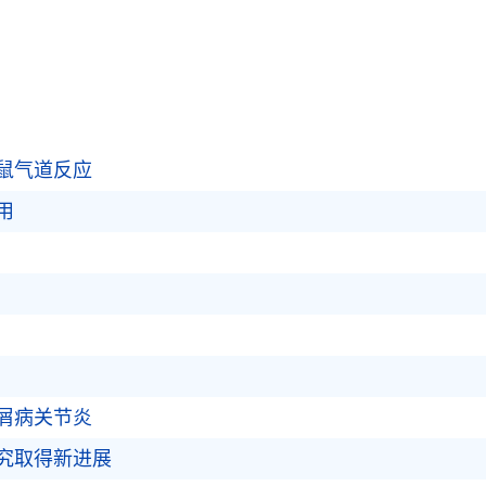
鼠气道反应
用
屑病关节炎
究取得新进展