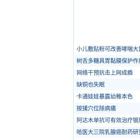
小儿敷贴粉可改善哮喘大
树舌多糖具胃黏膜保护作
网络干预抗击上网成瘾
缺铜也失眠
卡通娃娃暴露幼稚本色
按揉穴位除病痛
阿达木单抗可有效治疗银
哈医大三院乳腺癌耐药研