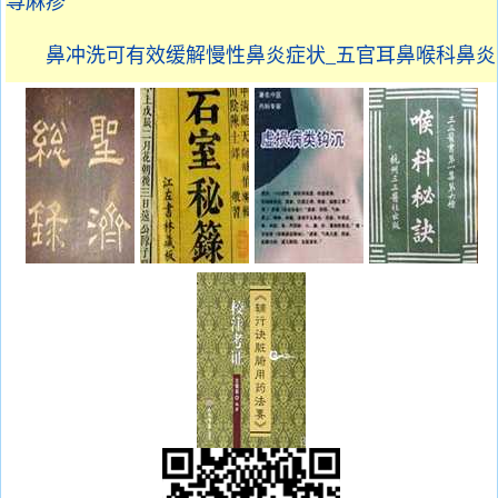
荨麻疹
鼻冲洗可有效缓解慢性鼻炎症状_五官耳鼻喉科鼻炎