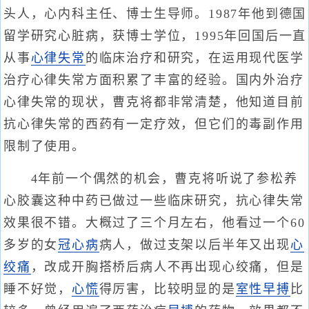
头人，心内科主任、博士生导师。1987年他到德国
留学研究心脏病，获博士学位，1995年回国后一直
从事
心律失常
的临床治疗和研究，在运用现代医学
治疗心律失常方面积累了丰富的经验。国内外治疗
心律失常的现状，曹克将都非常清楚，他知道目前
抗心律失常的西药有一定疗效，但它们的毒副作用
限制了使用。
4年前一个偶然的机会，曹克将听说了参松养
心胶囊这种中药已做过一些临床研究，抗心律失常
效果很不错。大概过了三个月左右，他看过一个60
多岁的女
冠心病
病人，做过支架以后半年又出现
心
绞痛
，改成开胸搭桥后病人不再出现心绞痛，但是
睡不好觉，
心慌
得厉害，比较明显的是
室性早搏
比