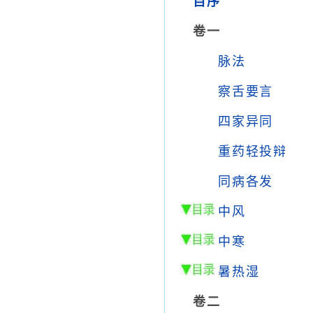
自序
卷一
脉法
察舌要言
四家异同
重药轻投辩
同病各发
中风
中寒
暑热湿
卷二