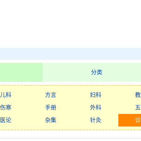
分类
儿科
方言
妇科
教
伤寒
手册
外科
五
医论
杂集
针灸
诊