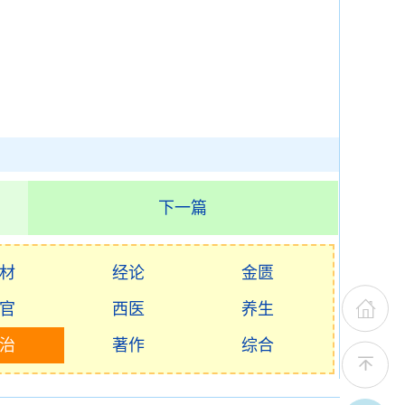
下一篇
材
经论
金匮
官
西医
养生
治
著作
综合