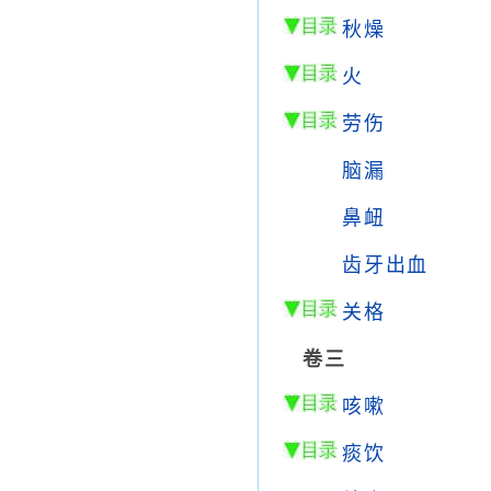
秋燥
火
劳伤
脑漏
鼻衄
齿牙出血
关格
卷三
咳嗽
痰饮