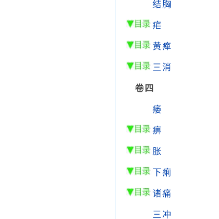
结胸
疟
黄瘅
三消
卷四
痿
痹
胀
下痢
诸痛
三冲