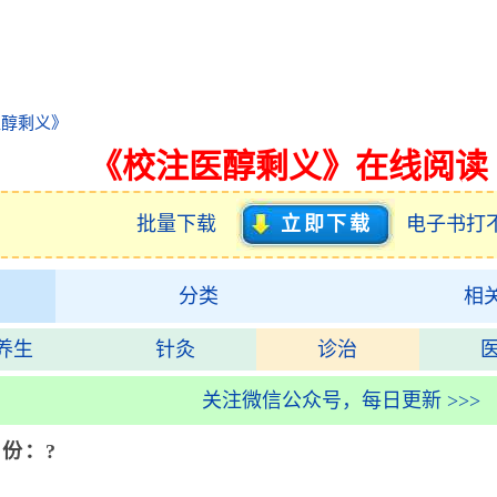
医醇剩义》
《校注医醇剩义》在线阅读
批量下载
立即下载
电子书打
分类
相
养生
针灸
诊治
关注微信公众号，每日更新 >>>
年份：?