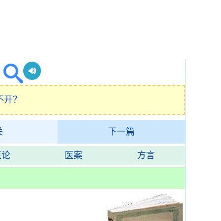
不开？
关
下一篇
医论
医案
方言