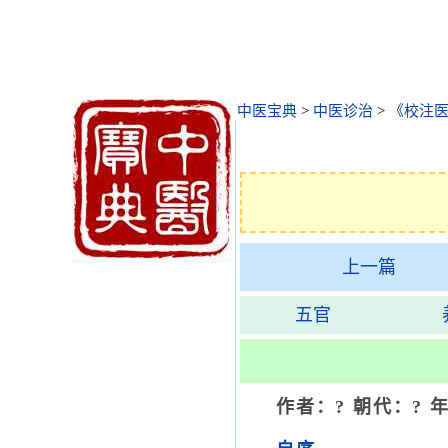
中医宝典
>
中医诊治
>
《校注
上一篇
五官
作者：? 朝代：? 