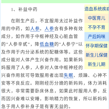
造血系统疾
1、补益中药
中医育儿
在刚生产后，不宜服用太过补益作
不孕不育
用的中药，如
人参
。
人参
含有多种有效
成分，如作用于中枢神经及心脏血管
产后妈咪
的”人参辛甙”，降
低血糖
的”人参宁”以
怀孕期保健
及作用于内分泌系统的配糖体等。这些
新生儿保健
成分能对人体产生兴奋作用。如果新妈
新生儿期
妈服用了人参，人参对人体中枢神经的
兴奋作用就可导致服用者出现
失眠
、烦躁、心神不
安等不良反应。刚刚经历分娩的新妈妈，体力消耗
很大，非常需要卧床休息，如果此时服用人参，反
而因兴奋难以安睡，影响精力的恢复，所以新妈妈
急于用人参补身子是有害无益的。