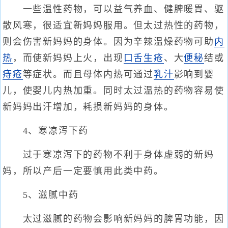
一些温性药物，可以益气养血、健脾暖胃、驱
散风寒，很适宜新妈妈服用。但太过热性的药物，
则会伤害新妈妈的身体。因为辛辣温燥药物可助
内
热
，而使新妈妈上火，出现
口舌生疮
、大
便秘
结或
痔疮
等症状。而且母体内热可通过
乳汁
影响到婴
儿，使婴儿内热加重。同时太过温热的药物容易使
新妈妈出汗增加，耗损新妈妈的身体。
4、寒凉泻下药
过于寒凉泻下的药物不利于身体虚弱的新妈
妈，所以产后一定要慎用此类中药。
5、滋腻中药
太过滋腻的药物会影响新妈妈的脾胃功能，因