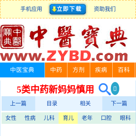
手机应用
立即下载
资助我们
中医宝典
中药
方剂
疾病
百科
5类中药新妈妈慎用
上一篇
目录
相关
下一篇
女性
性病
儿科
育儿
老年
口腔
眼科