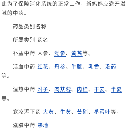
此为了保障消化系统的正常工作，新妈妈应避开滋
腻的中药。
药品类别名称
所属类别 药名
补益中药 人参、
党参
、
黄芪
等。
活血中药
红花
、
丹参
、
牛膝
、
乳香
、
没药
等。
温热中药
附子
、
肉苁蓉
、
肉桂
、
干姜
、
半夏
等。
寒凉泻下药
大黄
、
牛黄
、
芒硝
、
番泻叶
等。
滋腻中药
熟地