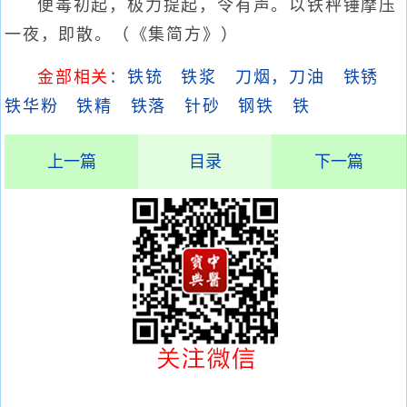
便毒初起，极力提起，令有声。以铁秤锤摩压
一夜，即散。（《集简方》）
金部相关
：
铁铳
铁浆
刀烟，刀油
铁锈
铁华粉
铁精
铁落
针砂
钢铁
铁
上一篇
目录
下一篇