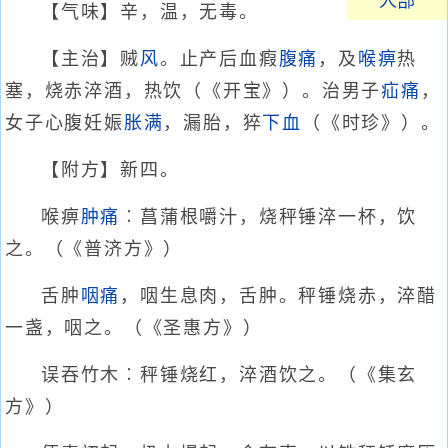
人部
【气味】辛，温，无毒。
【主治】贼
风
。止产后血瘕
腹痛
，及
喉痹
热
塞，烧赤淬酒，热饮（《开宝》）。治男子
疝痛
，
女子心腹妊娠
胀满
，漏胎，猝
下血
（《时珍》）。
【附方】新四。
喉痹
肿痛
︰菖蒲根嚼汁，烧秤锤淬一杯，饮
之。（《普济方》）
舌肿
咽痛
，咽生息肉，舌肿。秤锤烧赤，淬醋
一盏，咽之。（《圣惠方》）
误吞竹木︰秤锤烧红，淬酒饮之。（《集玄
方》）