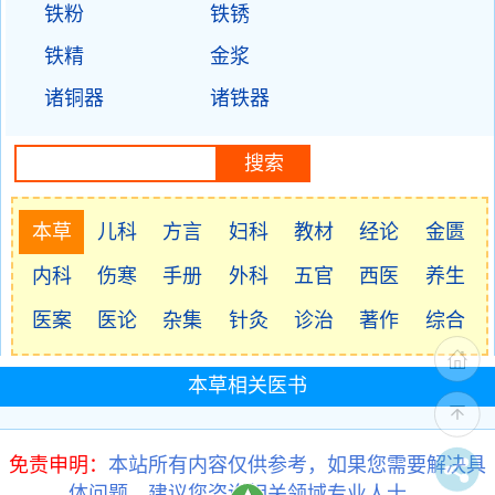
铁粉
铁锈
铁精
金浆
诸铜器
诸铁器
本草
儿科
方言
妇科
教材
经论
金匮
内科
伤寒
手册
外科
五官
西医
养生
医案
医论
杂集
针灸
诊治
著作
综合
本草相关医书
免责申明：
本站所有内容仅供参考，如果您需要解决具
体问题，建议您咨询相关领域专业人士。
▲