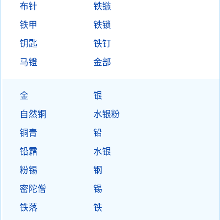
布针
铁镞
铁甲
铁锁
钥匙
铁钉
马镫
金部
金
银
自然铜
水银粉
铜青
铅
铅霜
水银
粉锡
钢
密陀僧
锡
铁落
铁