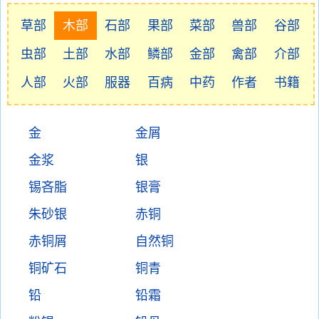
草部
木部
石部
果部
菜部
兽部
谷部
虫部
土部
水部
鳞部
金部
禽部
介部
人部
火部
服器
百病
中药
作者
书籍
金
金屑
金浆
银
锡吝脂
银膏
朱砂银
赤铜
赤铜屑
自然铜
铜矿石
铜青
铅
铅霜