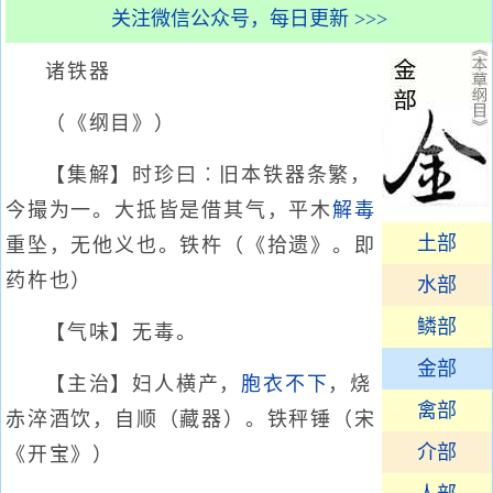
关注微信公众号，每日更新 >>>
诸铁器
（《纲目》）
【集解】时珍曰︰旧本铁器条繁，
今撮为一。大抵皆是借其气，平木
解毒
土部
重坠，无他义也。铁杵（《拾遗》。即
药杵也）
水部
鳞部
【气味】无毒。
金部
【主治】妇人横产，
胞衣不下
，烧
禽部
赤淬酒饮，自顺（藏器）。铁秤锤（宋
介部
《开宝》）