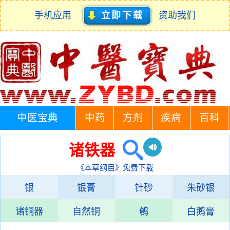
手机应用
立即下载
资助我们
中医宝典
中药
方剂
疾病
百科
诸铁器
《本草纲目》免费下载
银
银膏
针砂
朱砂银
诸铜器
自然铜
鹌
白鹅膏