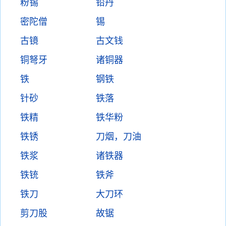
粉锡
铅丹
密陀僧
锡
古镜
古文钱
铜弩牙
诸铜器
铁
钢铁
针砂
铁落
铁精
铁华粉
铁锈
刀烟，刀油
铁浆
诸铁器
铁铳
铁斧
铁刀
大刀环
剪刀股
故锯