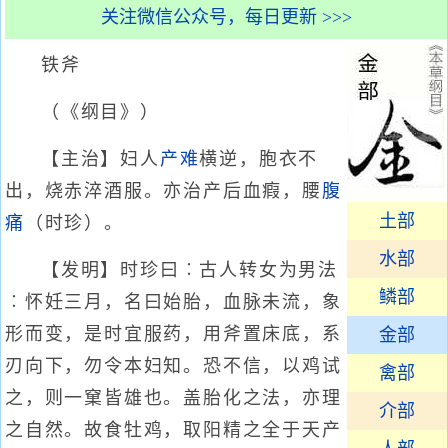
关注微信公众号，每日更新 >>>
铁斧
（《纲目》）
【主治】妇人
产难
横逆，胞衣不
出，烧赤淬酒服。亦治产后血瘕，腰
腹
土部
痛
（时珍）。
水部
【发明】时珍曰︰古人转女为男法
鳞部
︰怀妊三月，名曰始胎，血脉未流，象
形而变，是时宜服药，用斧置床底，系
金部
刃向下，勿令本妇知。恐不信，以鸡试
禽部
之，则一窠皆雄也。盖胎化之法，亦理
介部
之自然。故食牡鸡，取阳精之全于天产