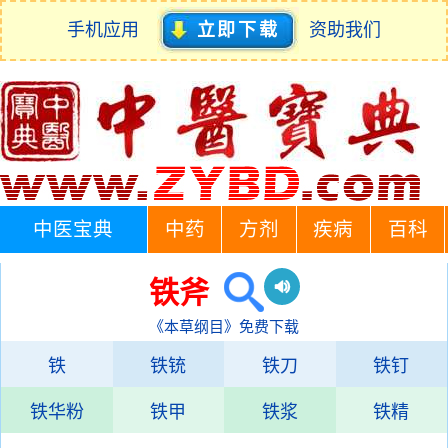
手机应用
立即下载
资助我们
中医宝典
中药
方剂
疾病
百科
铁斧
《本草纲目》免费下载
铁
铁铳
铁刀
铁钉
铁华粉
铁甲
铁浆
铁精