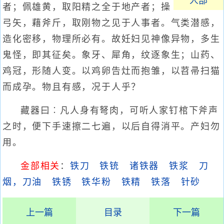
人部
者；佩雄黄，取阳精之全于地产者；操
弓矢，藉斧斤，取刚物之见于人事者。气类潜感，
造化密移，物理所必有。故妊妇见神像异物，多生
鬼怪，即其征矣。象牙、犀角，纹逐象生；山药、
鸡冠，形随人变。以鸡卵告灶而抱雏，以苕帚扫猫
而成孕。物且有感，况于人乎？
藏器曰︰凡人身有弩肉，可听人家钉棺下斧声
之时，便下手速擦二七遍，以后自得消平。产妇勿
用。
金部相关
：
铁刀
铁铳
诸铁器
铁浆
刀
烟，刀油
铁锈
铁华粉
铁精
铁落
针砂
上一篇
目录
下一篇