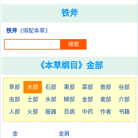
铁斧
铁斧
《得配本草》
《本草纲目》金部
草部
木部
石部
果部
菜部
兽部
谷部
虫部
土部
水部
鳞部
金部
禽部
介部
人部
火部
服器
百病
中药
作者
书籍
金
金屑