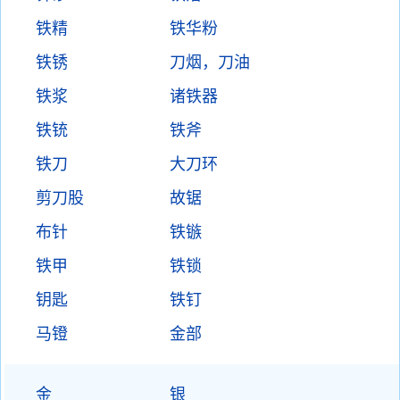
铁精
铁华粉
铁锈
刀烟，刀油
铁浆
诸铁器
铁铳
铁斧
铁刀
大刀环
剪刀股
故锯
布针
铁镞
铁甲
铁锁
钥匙
铁钉
马镫
金部
金
银