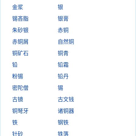
金浆
银
锡吝脂
银膏
朱砂银
赤铜
赤铜屑
自然铜
铜矿石
铜青
铅
铅霜
粉锡
铅丹
密陀僧
锡
古镜
古文钱
铜弩牙
诸铜器
铁
钢铁
针砂
铁落