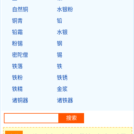
自然铜
水银粉
铜青
铅
铅霜
水银
粉锡
钢
密陀僧
锡
铁落
铁
铁粉
铁锈
铁精
金浆
诸铜器
诸铁器