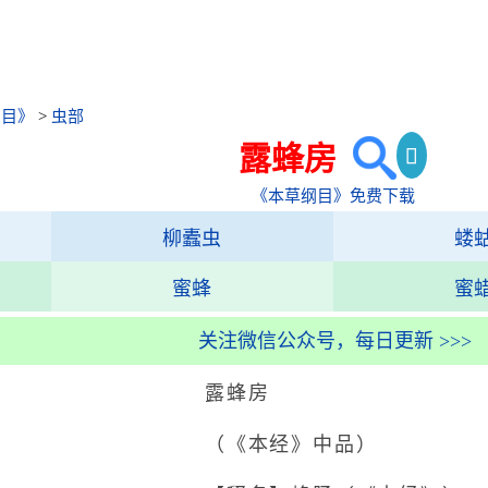
纲目》
>
虫部
露蜂房
《本草纲目》免费下载
柳蠹虫
蝼
蜜蜂
蜜
关注微信公众号，每日更新 >>>
露蜂房
（《本经》中品）