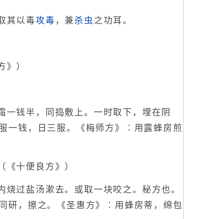
取其以毒
攻毒
，兼
杀虫
之功耳。
方》）
霜一钱半，同捣敷上。一时取下，埋在阴
服一钱，日三服。《梅师方》︰用露蜂房煎
（《十便良方》）
内烧过盐汤漱去。或取一块咬之。秘方也。
同研，擦之。《圣惠方》︰用蜂房蒂，绵包