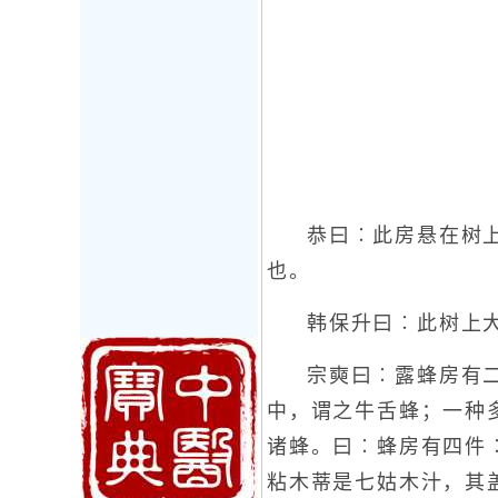
恭曰︰此房悬在树
也。
韩保升曰︰此树上
宗奭曰︰露蜂房有
中，谓之牛舌蜂；一种
诸蜂。曰︰蜂房有四件
粘木蒂是七姑木汁，其