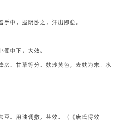
着手中，握阴卧之，汗出即愈。
小便中下，大效。
蜂房、甘草等分。麸炒黄色，去麸为末。水
去豆。用油调敷，甚效。（《唐氏得效