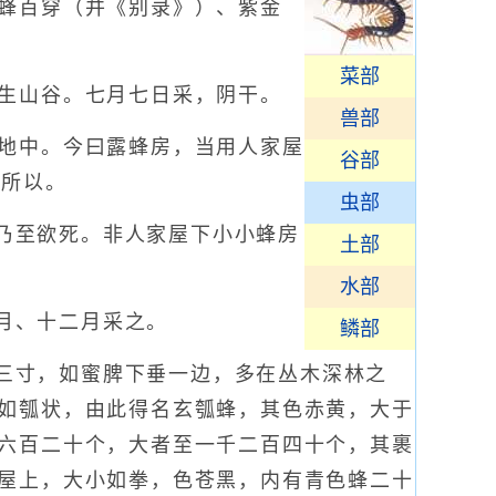
蜂百穿（并《别录》）、紫金
菜部
生山谷。七月七日采，阴干。
兽部
地中。今曰露蜂房，当用人家屋
谷部
解所以。
虫部
乃至欲死。非人家屋下小小蜂房
土部
水部
月、十二月采之。
鳞部
三寸，如蜜脾下垂一边，多在丛木深林之
如瓠状，由此得名玄瓠蜂，其色赤黄，大于
六百二十个，大者至一千二百四十个，其裹
屋上，大小如拳，色苍黑，内有青色蜂二十