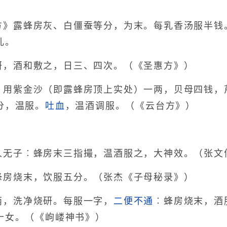
方》露蜂房灰、白僵蚕等分，为末。每乳香汤服半钱
儿。
研，酒和敷之，日三、四次。（《圣惠方》）
︰用紫金沙（即露蜂房顶上实处）一两，贝母四钱，
分，温服。
吐血
，温酒调服。（《云台方》）
。
人无子︰蜂房末三指撮，温酒服之，大神效。（张文
蜂房烧末，饮服五分。（张杰《子母秘录》）
两，洗净烧研。每服一字，
二便不通
︰蜂房烧末，酒
十女。（《岣嵝神书》）