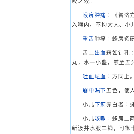
咬之效。
喉痹
肿痛
︰《普济
入喉内。不拘大人、小
重舌
肿痛︰蜂房炙
舌上
出血
窍如针孔
丸，水一小盏，煎至五
吐血衄血
︰方同上
崩中漏下
五色，使
小儿
下痢
赤白者︰
小儿
咳嗽
︰蜂房二
新汲井水服二钱，可御