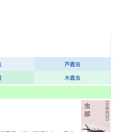
蛄
芦蠹虫
蜡
木蠹虫