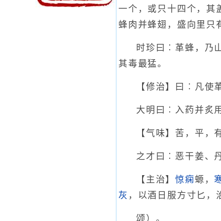
一个，或只十四个，其
蜂肉并蜂翅，盛向里只
时珍曰︰革蜂，乃
其毒最猛。
【修治】曰︰凡使
大明曰︰入药并炙
【气味】苦，平，
之才曰︰恶干姜、
【主治】
惊痫
螈，
灰
，以酒日服方寸匕，
颂）。