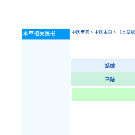
中医宝典
>
中医本草
>
《本草
本草相关医书
蛞蝓
马陆