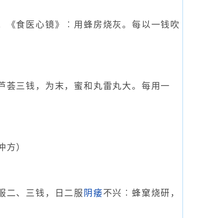
。《食医心镜》︰用蜂房烧灰。每以一钱吹
芦荟三钱，为末，蜜和丸雷丸大。每用一
仲方）
服二、三钱，日二服
阴痿
不兴︰蜂窠烧研，