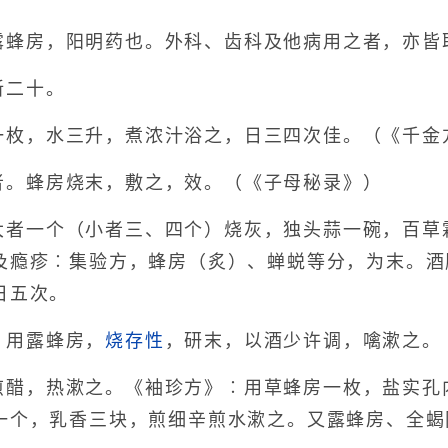
露蜂房，阳明药也。外科、齿科及他病用之者，亦皆
新二十。
一枚，水三升，煮浓汁浴之，日三四次佳。（《千金
者。蜂房烧末，敷之，效。（《子母秘录》）
大者一个（小者三、四个）烧灰，独头蒜一碗，百草
及瘾疹︰集验方，蜂房（炙）、蝉蜕等分，为末。酒
日五次。
︰用露蜂房，
烧存性
，研末，以酒少许调，噙漱之。
煎醋，热漱之。《袖珍方》︰用草蜂房一枚，盐实孔
一个，乳香三块，煎细辛煎水漱之。又露蜂房、全蝎