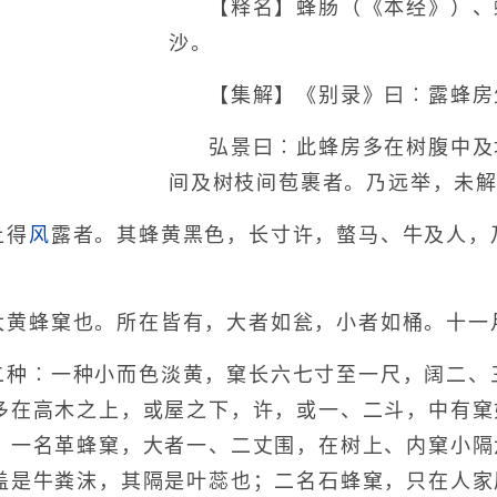
【释名】蜂肠（《本经》）、
沙。
【集解】《别录》曰︰露蜂房
弘景曰︰此蜂房多在树腹中及
间及树枝间苞裹者。乃远举，未
上得
风
露者。其蜂黄黑色，长寸许，螫马、牛及人，
大黄蜂窠也。所在皆有，大者如瓮，小者如桶。十一
二种︰一种小而色淡黄，窠长六七寸至一尺，阔二、
多在高木之上，或屋之下，许，或一、二斗，中有窠
︰一名革蜂窠，大者一、二丈围，在树上、内窠小隔
盖是牛粪沫，其隔是叶蕊也；二名石蜂窠，只在人家