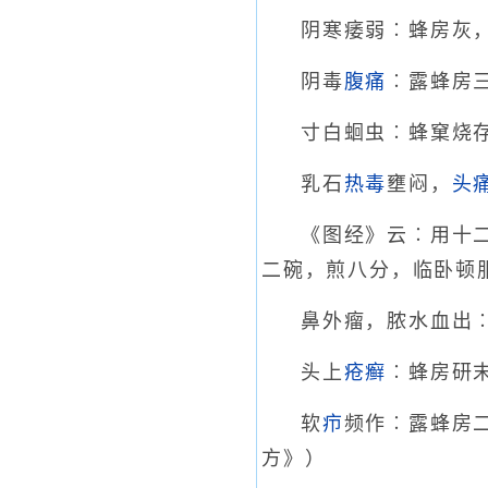
阴寒痿弱︰蜂房灰
阴毒
腹痛
︰露蜂房
寸白蛔虫︰蜂窠烧
乳石
热毒
壅闷，
头
《图经》云︰用十
二碗，煎八分，临卧顿
鼻外瘤，脓水血出
头上
疮癣
︰蜂房研
软
疖
频作︰露蜂房
方》）