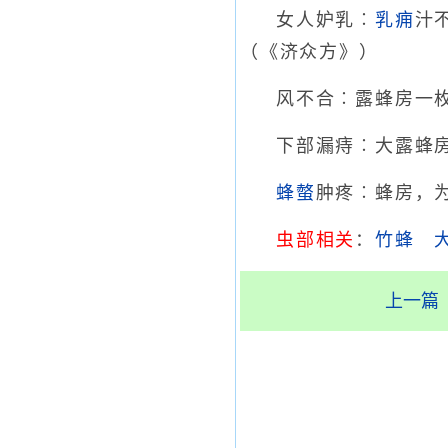
女人妒乳︰
乳痈
汁
（《济众方》）
风不合︰露蜂房一
下部漏痔︰大露蜂
蜂螫
肿疼︰蜂房，
虫部相关
：
竹蜂
上一篇