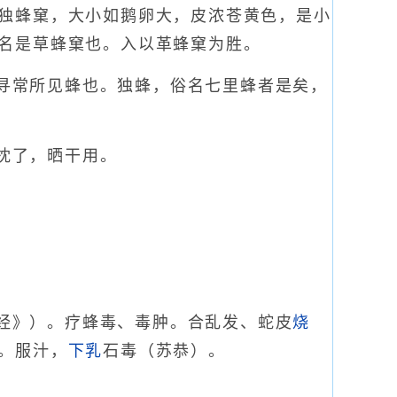
独蜂窠，大小如鹅卵大，皮浓苍黄色，是小
名是草蜂窠也。入以革蜂窠为胜。
寻常所见蜂也。独蜂，俗名七里蜂者是矣，
枕了，晒干用。
经》）。疗蜂毒、毒肿。合乱发、蛇皮
烧
。服汁，
下乳
石毒（苏恭）。