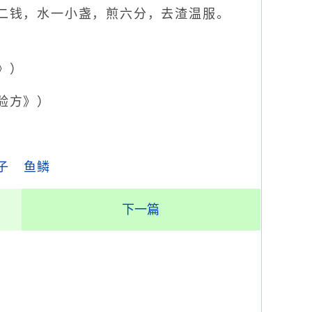
二钱，水一小盏，煎六分，去渣温服。
》）
验方》）
子
鱼鳞
下一篇