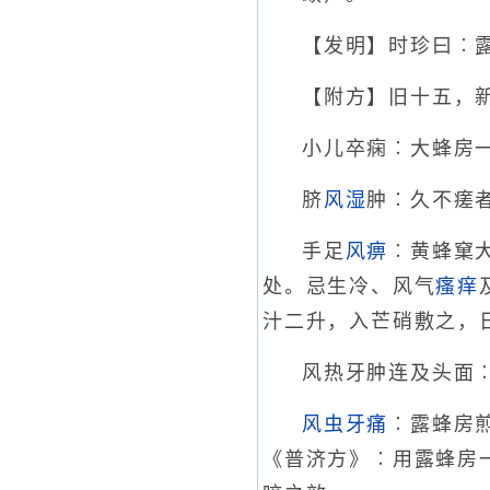
【发明】时珍曰︰
【附方】旧十五，
小儿卒痫︰大蜂房
脐
风湿
肿︰久不瘥
手足
风痹
︰黄蜂窠
处。忌生冷、风气
瘙痒
汁二升，入芒硝敷之，
风热牙肿连及头面
风虫牙痛
︰露蜂房
《普济方》︰用露蜂房