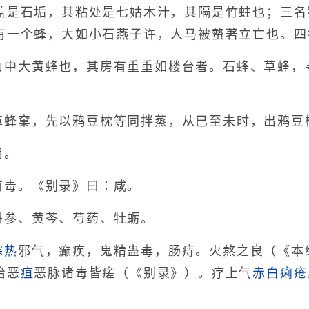
盖是石垢，其粘处是七姑木汁，其隔是竹蛀也；三名
有一个蜂，大如小石燕子许，人马被螫著立亡也。四
山中大黄蜂也，其房有重重如楼台者。石蜂、草蜂，
革蜂窠，先以鸦豆枕等同拌蒸，从巳至未时，出鸦豆
用。
有毒。《别录》曰︰咸。
丹参、黄芩、芍药、牡蛎。
寒热
邪气，癫疾，鬼精蛊毒，肠痔。火熬之良（《本
治恶
疽
恶脉诸毒皆瘥（《别录》）。疗上气
赤白痢
疮