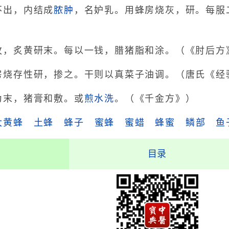
不出，内结成
脓肿
，名妒乳。用蜂房烧灰，研。每服
枚，炙黄研末。每以一钱，腊猪脂和涂。（《肘后方
房烧存性研，掺之。干则以真菜子油调。（唐氏《经
为末，猪膏和敷。或
煎水洗
。（《千金方》）
大黄蜂
土蜂
蜂子
蜜蜂
蜜蜡
蜂蜜
鳞部
鱼
目录