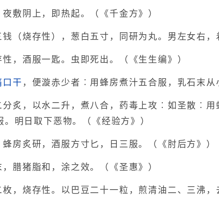
，夜敷阴上，即热起。（《千金方》）
三钱（烧存性），葱白五寸，同研为丸。男左女右，
存性，酒服一匙。虫即死出。（《生生编》）
痛
口干
，便漩赤少者︰用蜂房煮汁五合服，乳石末从
二分炙，以水二升，煮八合，药毒上攻︰如圣散︰用
服。明日取下恶物。（《经验方》）
︰蜂房炙研，酒服方寸匕，日三服。（《肘后方》）
末，腊猪脂和，涂之效。（《圣惠》）
二枚，烧存性。以巴豆二十一粒，煎清油二、三沸，