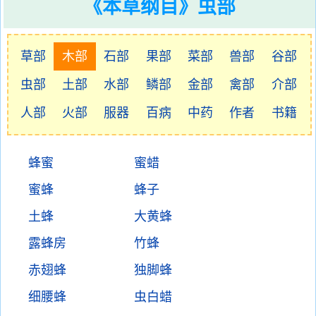
《本草纲目》虫部
草部
木部
石部
果部
菜部
兽部
谷部
虫部
土部
水部
鳞部
金部
禽部
介部
人部
火部
服器
百病
中药
作者
书籍
蜂蜜
蜜蜡
蜜蜂
蜂子
土蜂
大黄蜂
露蜂房
竹蜂
赤翅蜂
独脚蜂
细腰蜂
虫白蜡