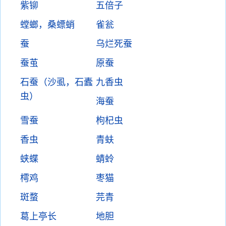
紫铆
五倍子
螳螂，桑螵蛸
雀瓮
蚕
乌烂死蚕
蚕茧
原蚕
石蚕（沙虱，石蠹
九香虫
虫）
海蚕
雪蚕
枸杞虫
香虫
青蚨
蛱蝶
蜻蛉
樗鸡
枣猫
斑蝥
芫青
葛上亭长
地胆