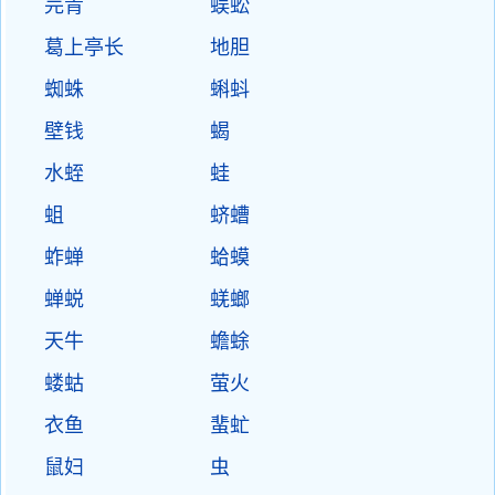
芫青
蜈蚣
葛上亭长
地胆
蜘蛛
蝌蚪
壁钱
蝎
水蛭
蛙
蛆
蛴螬
蚱蝉
蛤蟆
蝉蜕
蜣螂
天牛
蟾蜍
蝼蛄
萤火
衣鱼
蜚虻
鼠妇
虫