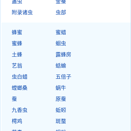
蛊虫
金蚕
附录诸虫
虫部
蜂蜜
蜜蜡
蜜蜂
蛔虫
土蜂
露蜂房
艺翁
蛞蝓
虫白蜡
五倍子
螳螂桑
蜗牛
蚕
原蚕
九香虫
蚯蚓
樗鸡
斑蝥