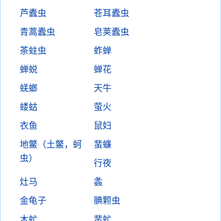
芦蠹虫
苍耳蠹虫
青蒿蠹虫
皂荚蠹虫
茶蛀虫
蚱蝉
蝉蜕
蝉花
蜣螂
天牛
蝼蛄
萤火
衣鱼
鼠妇
地鳖（土鳖，蚵
蜚蠊
虫）
行夜
灶马
螽
金龟子
腆颗虫
木虻
蜚虻