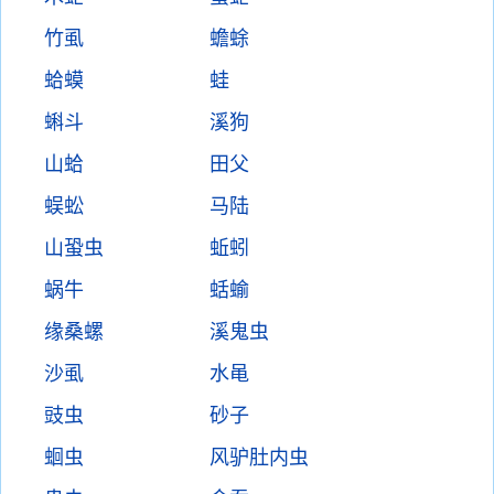
竹虱
蟾蜍
蛤蟆
蛙
蝌斗
溪狗
山蛤
田父
蜈蚣
马陆
山蛩虫
蚯蚓
蜗牛
蛞蝓
缘桑螺
溪鬼虫
沙虱
水黾
豉虫
砂子
蛔虫
风驴肚内虫