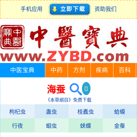
手机应用
立即下载
资助我们
中医宝典
中药
方剂
疾病
百科
海蚕
《本草纲目》免费下载
枸杞虫
蛊虫
桂蠹虫
蛤蟆
行夜
蛔虫
蛱蝶
金蚕