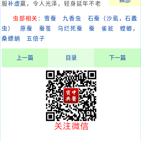
鳞部
服
补虚
羸，令人光泽，轻身延年不老
虫部相关
：
雪蚕
九香虫
石蚕（沙虱，石蠹
虫）
原蚕
蚕茧
乌烂死蚕
蚕
雀瓮
螳螂，
桑螵蛸
五倍子
上一篇
目录
下一篇