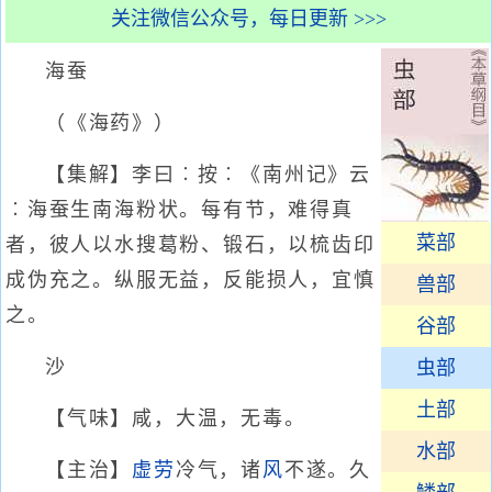
关注微信公众号，每日更新 >>>
海蚕
（《海药》）
【集解】李曰︰按︰《南州记》云
︰海蚕生南海粉状。每有节，难得真
菜部
者，彼人以水搜葛粉、锻石，以梳齿印
成伪充之。纵服无益，反能损人，宜慎
兽部
之。
谷部
沙
虫部
土部
【气味】咸，大温，无毒。
水部
【主治】
虚劳
冷气，诸
风
不遂。久