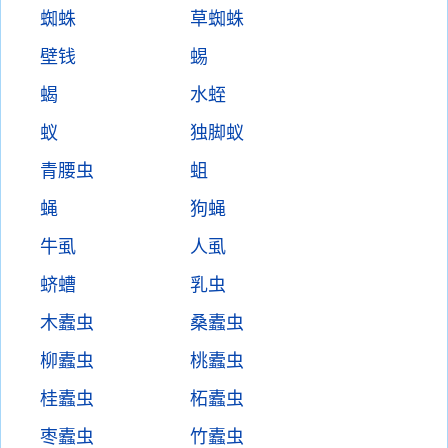
蜘蛛
草蜘蛛
壁钱
蜴
蝎
水蛭
蚁
独脚蚁
青腰虫
蛆
蝇
狗蝇
牛虱
人虱
蛴螬
乳虫
木蠹虫
桑蠹虫
柳蠹虫
桃蠹虫
桂蠹虫
柘蠹虫
枣蠹虫
竹蠹虫