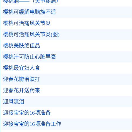
樱桃酒——（关节疼痛）
樱桃可缓解电脑族不适
樱桃可治痛风关节炎
樱桃可治痛风关节炎(图)
樱桃美肤绝佳品
樱桃汁可防止心脏早衰
樱桃最宜妇人食
迎春花瓣治跌打
迎春花开送药来
迎风流泪
迎接宝宝的16项准备
迎接宝宝的16项准备工作