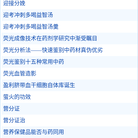
迎接分娩
迎考冲刺多喝益智汤
迎考冲刺多喝益智汤羹
荧光成像技术在药剂学研究中渐受瞩目
荧光分析法——快速鉴别中药材真伪优劣
荧光鉴别十五种常用中药
荧光血管造影
盈利脐带血干细胞自体库诞生
萤火的功效
营分证
营分证治
营养保健品能否与药同用