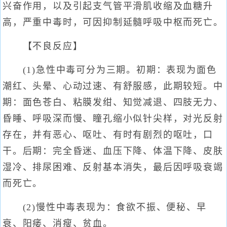
兴奋作用，以及引起支气管平滑肌收缩及血糖升
高，严重中毒时，可因抑制延髓呼吸中枢而死亡。
【不良反应】
(1)急性中毒可分为三期。初期：表现为面色
潮红、头晕、心动过速、有舒服感，此期较短。中
期：面色苍白、粘膜发绀、知觉减退、四肢无力、
昏睡、呼吸深而慢、瞳孔缩小似针尖样，对光反射
存在，并有恶心、呕吐、有时有剧烈的呕吐，口
干。后期：完全昏迷、血压下降、体温下降、皮肤
湿冷、排尿困难、反射基本消失，最后因呼吸衰竭
而死亡。
(2)慢性中毒表现为：食欲不振、便秘、早
衰、阳痿、消瘦、贫血。