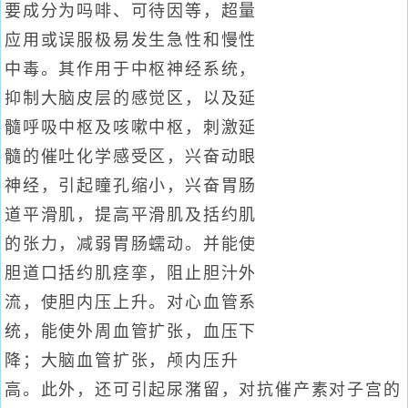
要成分为吗啡、可待因等，超量
应用或误服极易发生急性和慢性
中毒。其作用于中枢神经系统，
抑制大脑皮层的感觉区，以及延
髓呼吸中枢及咳嗽中枢，刺激延
髓的催吐化学感受区，兴奋动眼
神经，引起瞳孔缩小，兴奋胃肠
道平滑肌，提高平滑肌及括约肌
的张力，减弱胃肠蠕动。并能使
胆道口括约肌痉挛，阻止胆汁外
流，使胆内压上升。对心血管系
统，能使外周血管扩张，血压下
降；大脑血管扩张，颅内压升
高。此外，还可引起尿潴留，对抗催产素对子宫的