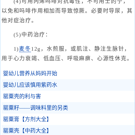
(4)可用丙烯吗啡对抗毒性，不可用士的宁，
以免和吗啡作用相加而导致惊厥。必要时导尿，其
他对症治疗。
(5)中药治疗：
1)
麦冬
12g，水煎服，或肌注、静注生脉针，
用于心力衰竭、低血压、呼吸麻痹、心源性休克。
婴幼儿营养从妈妈开始
婴幼儿应该慎用紫药水
罂粟壳的利与害
罂粟籽——调味料里的另类
罂粟膏【方剂大全】
罂粟壳【中药大全】