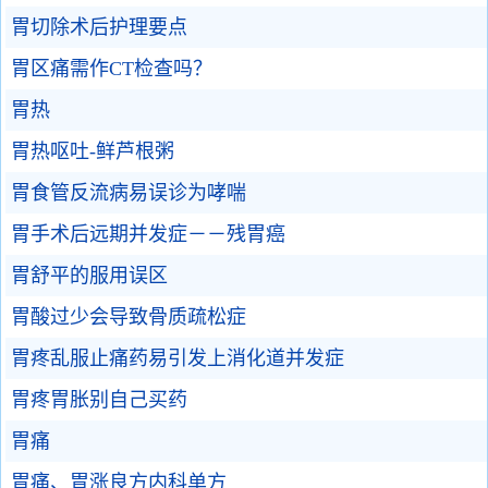
胃切除术后护理要点
胃区痛需作CT检查吗？
胃热
胃热呕吐-鲜芦根粥
胃食管反流病易误诊为哮喘
胃手术后远期并发症－－残胃癌
胃舒平的服用误区
胃酸过少会导致骨质疏松症
胃疼乱服止痛药易引发上消化道并发症
胃疼胃胀别自己买药
胃痛
胃痛、胃涨良方内科单方