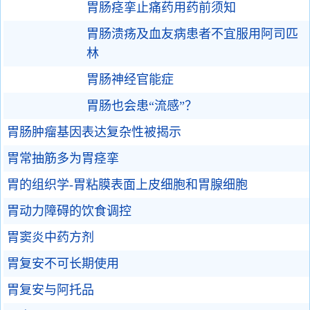
胃肠痉挛止痛药用药前须知
胃肠溃疡及血友病患者不宜服用阿司匹
林
胃肠神经官能症
胃肠也会患“流感”？
胃肠肿瘤基因表达复杂性被揭示
胃常抽筋多为胃痉挛
胃的组织学-胃粘膜表面上皮细胞和胃腺细胞
胃动力障碍的饮食调控
胃窦炎中药方剂
胃复安不可长期使用
胃复安与阿托品