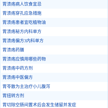
胃溃疡病人饮食宜忌
胃溃疡穿孔应急措施
胃溃疡患者宜吃植物油
胃溃疡秘方内科单方
胃溃疡偏方3内科单方
胃溃疡药膳
胃溃疡应慎用哪些药物
胃溃疡中药方剂
胃溃疡中医偏方
胃苓散为主治疗小儿腹泻
胃扭转方剂
胃切除空肠间置术后会发生储留并发症