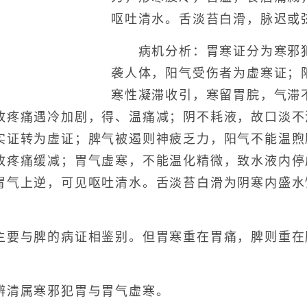
呕吐清水。舌淡苔白滑，脉迟或
病机分析：胃寒证分为寒邪犯
袭人体，阳气受伤者为虚寒证；
寒性凝滞收引，寒留胃脘，气滞
故疼痛遇冷加剧，得、温痛减；阴不耗液，故口淡不
实证转为虚证；脾气被遏则神疲乏力，阳气不能温煦
故疼痛缓减；胃气虚寒，不能温化精微，致水液内停
胃气上逆，可见呕吐清水。舌淡苔白滑为阴寒内盛水
与脾的病证相鉴别。但胃寒重在胃痛，脾则重在
清属寒邪犯胃与胃气虚寒。