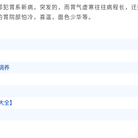
胃系新病，突发的，而胃气虚寒往往病程长，迁
的胃院部怕冷，喜温，面色少华等。
调养
大全】