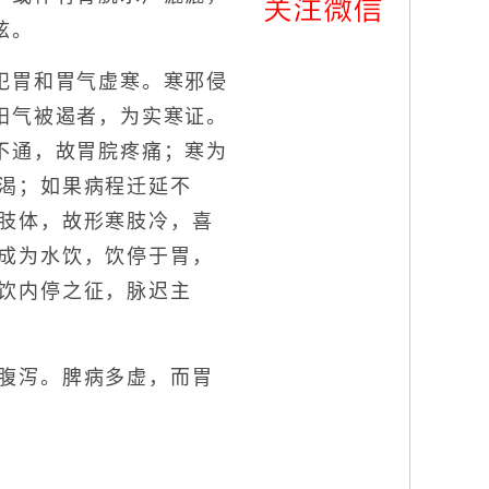
弦。
胃和胃气虚寒。寒邪侵
阳气被遏者，为实寒证。
不通，故胃脘疼痛；寒为
渴；如果病程迁延不
肢体，故形寒肢冷，喜
成为水饮，饮停于胃，
饮内停之征，脉迟主
腹泻。脾病多虚，而胃