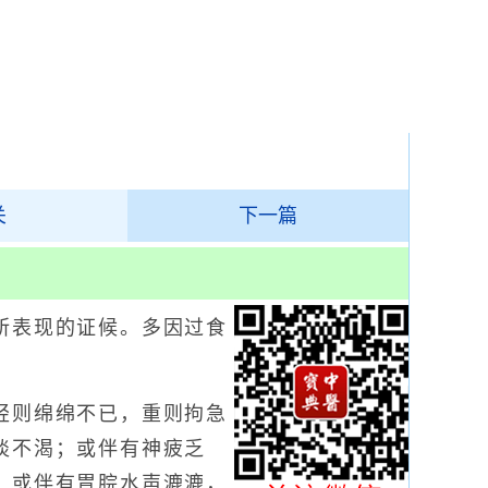
关
下一篇
表现的证候。多因过食
则绵绵不已，重则拘急
淡不渴；或伴有神疲乏
，或伴有胃脘水声漉漉，