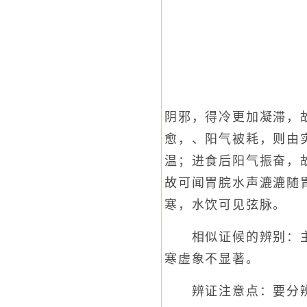
阴邪，得冷更加凝滞，
愈，、阳气被耗，则由
温；进食后阳气振奋，
故可闻胃脘水声漉漉随
寒，水饮可见弦脉。
相似证候的辨别：主要
寒虚象不显著。
辨证注意点：要分辨