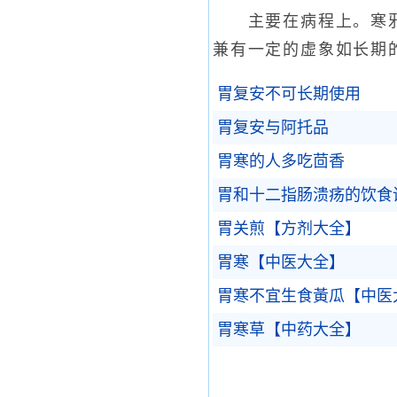
主要在病程上。寒邪犯
兼有一定的虚象如长期
胃复安不可长期使用
胃复安与阿托品
胃寒的人多吃茴香
胃和十二指肠溃疡的饮食
胃关煎【方剂大全】
胃寒【中医大全】
胃寒不宜生食黃瓜【中医
胃寒草【中药大全】