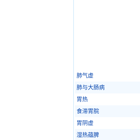
肺气虚
肺与大肠病
胃热
食滞胃脘
胃阴虚
湿热蕴脾