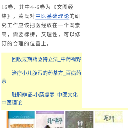
16卷，其中4~6卷为《文图经
纬》，黄氏对
中医基础理论
的研
究工作应该把医经放在一个既崇
高，需要标榜，又理性，可以修
订的合理的位置上。
回收过期药亟待立法_中药视野
治疗小儿腹泻的药茶方_百病药
茶
脏腑辨证-小肠虚寒_中医文化
中医理论