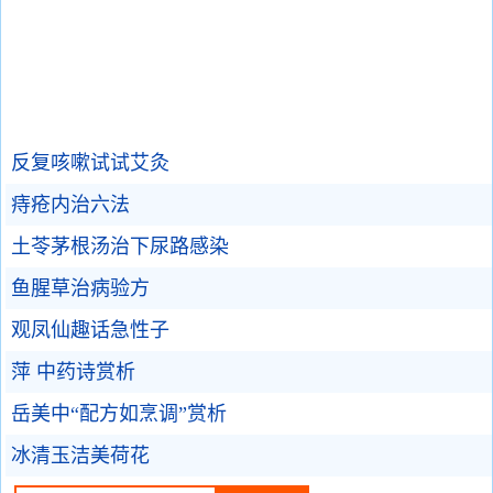
反复咳嗽试试艾灸
痔疮内治六法
土苓茅根汤治下尿路感染
鱼腥草治病验方
观凤仙趣话急性子
萍 中药诗赏析
岳美中“配方如烹调”赏析
冰清玉洁美荷花