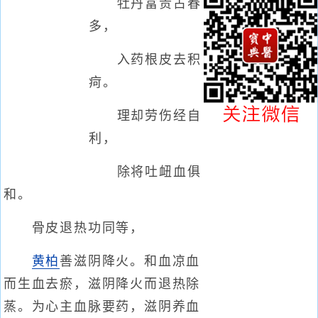
牡丹富贵占春
多，
入药根皮去积
疴。
理却劳伤经自
利，
除将吐衄血俱
和。
骨皮退热功同等，
黄柏
善滋阴降火。和血凉血
而生血去瘀，滋阴降火而退热除
蒸。为心主血脉要药，滋阴养血