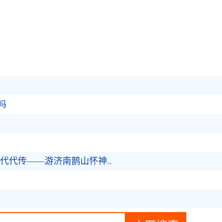
吗
代代传——游济南鹊山怀神..