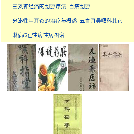
三叉神经痛的刮痧疗法_百病刮痧
分泌性中耳炎的治疗与概述_五官耳鼻喉科其它
淋病(2)_性病性病图谱