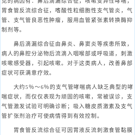
见的病因有：鼻后滴漏综合征，咳嗽变异性哮喘，
胃食管反流综合征，嗜酸性粒细胞性支气管炎，气
管、支气管良恶性肿瘤，服用血管紧张素转换酶抑
制剂等。
鼻后滴漏综合征由鼻炎、鼻窦炎等疾患所致，
病人的鼻腔分泌物后流滴入咽喉部或呼吸道，刺激
咳嗽感受器，引起咳嗽。对于这类病人，改善鼻部
症状可获满意疗效。
大约5％～6％的支气管哮喘病人缺乏典型的哮
喘症状，而仅仅表现为顽固的咳嗽，常被误诊，支
气管激发试验可明确诊断；吸入糖皮质激素及支气
管扩张剂治疗可使病情得到有效控制。
胃食管反流综合征可因胃液反流刺激食管黏膜