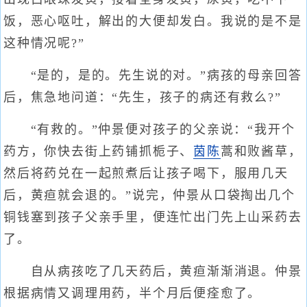
饭，恶心呕吐，解出的大便却发白。我说的是不是
这种情况呢?”
“是的，是的。先生说的对。”病孩的母亲回答
后，焦急地问道：“先生，孩子的病还有救么?”
“有救的。”仲景便对孩子的父亲说：“我开个
药方，你快去街上药铺抓栀子、
茵陈
蒿和败酱草，
然后将药兑在一起煎煮后让孩子喝下，服用几天
后，黄疸就会退的。”说完，仲景从口袋掏出几个
铜钱塞到孩子父亲手里，便连忙出门先上山采药去
了。
自从病孩吃了几天药后，黄疸渐渐消退。仲景
根据病情又调理用药，半个月后便痊愈了。