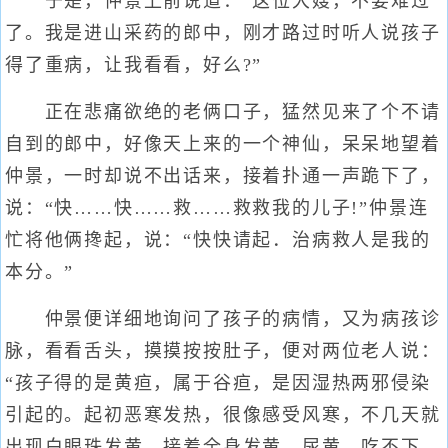
于是，仲景上前说道：“这位大嫂，不要难过
了。我是进山采药的郎中，刚才路过时听人说孩子
得了重病，让我看看，好么?”
正在悲痛欲绝的老俩口子，猛然见来了个不请
自到的郎中，好像天上来的一个神仙，呆呆地望着
仲景，一时却说不出话来，接着扑通一声跪下了，
说：“快……快……救……救救我的儿子!”仲景连
忙将他俩搀起，说：“快快请起．治病救人是我的
本分。”
仲景便详细地询问了孩子的病情，又为病孩诊
脉，看看舌头，摸摸按按肚子，便对两位老人说：
“孩子得的是黄疸，属于谷疸，是因湿热两邪侵染
引起的。起初恶寒发热，很像感受风寒，不几天就
出现白眼珠发黄，接着全身发黄，尿黄，吃不下