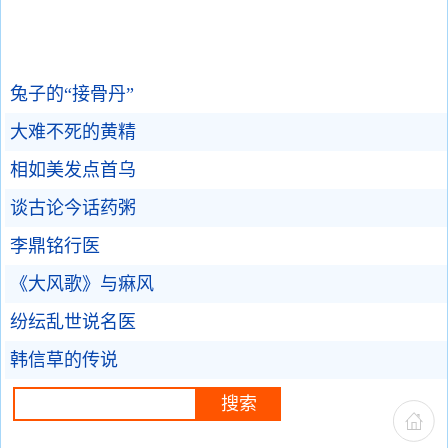
兔子的“接骨丹”
大难不死的黄精
相如美发点首乌
谈古论今话药粥
李鼎铭行医
《大风歌》与痳风
纷纭乱世说名医
韩信草的传说