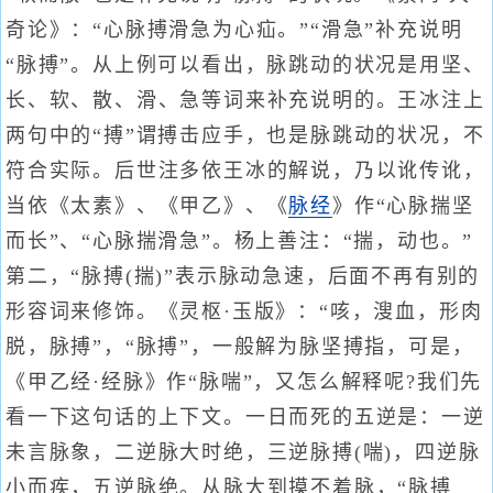
奇论》：“心脉搏滑急为心疝。”“滑急”补充说明
“脉搏”。从上例可以看出，脉跳动的状况是用坚、
长、软、散、滑、急等词来补充说明的。王冰注上
两句中的“搏”谓搏击应手，也是脉跳动的状况，不
符合实际。后世注多依王冰的解说，乃以讹传讹，
当依《太素》、《甲乙》、《
脉经
》作“心脉揣坚
而长”、“心脉揣滑急”。杨上善注：“揣，动也。”
第二，“脉搏(揣)”表示脉动急速，后面不再有别的
形容词来修饰。《灵枢·玉版》：“咳，溲血，形肉
脱，脉搏”，“脉搏”，一般解为脉坚搏指，可是，
《甲乙经·经脉》作“脉喘”，又怎么解释呢?我们先
看一下这句话的上下文。一日而死的五逆是：一逆
未言脉象，二逆脉大时绝，三逆脉搏(喘)，四逆脉
小而疾，五逆脉绝。从脉大到摸不着脉，“脉搏