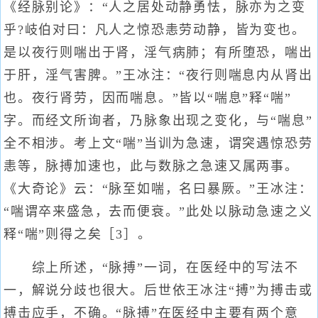
《经脉别论》：“人之居处动静勇怯，脉亦为之变
乎?岐伯对曰：凡人之惊恐恚劳动静，皆为变也。
是以夜行则喘出于肾，淫气病肺；有所堕恐，喘出
于肝，淫气害脾。”王冰注：“夜行则喘息内从肾出
也。夜行肾劳，因而喘息。”皆以“喘息”释“喘”
字。而经文所询者，乃脉象出现之变化，与“喘息”
全不相涉。考上文“喘”当训为急速，谓突遇惊恐劳
恚等，脉搏加速也，此与数脉之急速又属两事。
《大奇论》云：“脉至如喘，名曰暴厥。”王冰注：
“喘谓卒来盛急，去而便衰。”此处以脉动急速之义
释“喘”则得之矣［3］。
综上所述，“脉搏”一词，在医经中的写法不
一，解说分歧也很大。后世依王冰注“搏”为搏击或
搏击应手，不确。“脉搏”在医经中主要有两个意