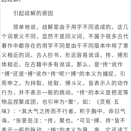
引起歧解的原因
简单地说，歧解是由于用字不同造成的。这几
个词意义不同，显然不是同义词，不属于很多古代
著作中都存在的用字不同是由于不同版本中用了意
义相近的词。古人抄书，形近容易讹误。抟、搏形
体相近，在古籍中多有讹误。那么，是“抟”讹作
“搏”还是“搏”讹作“抟”呢?“搏”的本义为捕捉，引
而申之，为持取、拾取、搏斗义，皆表示人的动作
行为，并不表示一般的跳动。“抟”的本义是把泥等
物品捏聚成团，也引申为“聚”，如：《灵枢·五
味》：“其大气之抟而不行者，积于胸中，命曰气
海。”张景岳注：“抟，聚也。”可见“搏、抟”皆不
表示一般的脉动。“揣”的本义为量、度。它还读丁