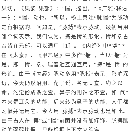
果切，《集韵·果部》：“揣，摇也。”《广雅·释诂
一》：“揣，动也。”所以，杨上善注“脉揣”为脉动
是有根据的。问题是，“脉搏”表示脉动，最初当用
哪个词表示。我们认为，搏是抟的形讹，抟和揣古
音皆在元部，可以通用［1］。《内经》中“搏”字
在《太素》、《甲乙经》中多作“揣”，当以“揣”为
是。即：抟、揣、喘音近互通互用，“搏”是“抟”的
形讹。由于《内经》脉动多用“脉搏”表示，影响深
远，今天仍然沿用。荀子说：名无固宜，约之以
命。约定俗成谓之宜，异于约则谓之不宜。如“闻”
本来是耳朵的功能，后来转为鼻子的功能，人们都
习惯并运用它。今人用“脉搏”表示脉动也是如此。
由于古人在“搏”或“揣”前面并没有加修饰，脉搏跳
动的强弱快慢，只能根据上下文来确定。