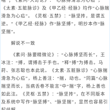
喘”；《素问·大奇论》：“心脉搏滑急为心疝”，
《太素·五脏脉诊》及《甲乙经·经脉》均作“心脉揣
滑急为心疝”。《灵枢·五禁》：“脉坚抟，是谓五
逆。”《甲乙经·经脉》作“脉坚搏”，明抄本作“脉
坚揣”。
解说不一致
《素问·脉要精微论》：“心脉搏坚而长”，王
冰注：“搏，谓搏击于手也。”释“搏”为搏击。马
莳、张志聪也本此说。《太素·五脏脉诊》“心脉揣
滑急为心疝”，杨上善注：“揣，动也。”同篇“心脉
揣坚而长，当病舌卷不能言”中“揣”字，杨上善也
如此注。《灵枢·五禁》：“脉坚抟”，在不同版本
及系统中写作“脉坚搏”、“脉坚揣”，显然也容易引
起歧解。