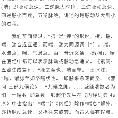
(喘)”即脉动急速。二逆脉大时绝，三逆脉动急速，
四逆脉小而疾，五逆脉绝，讲述的是脉动从大到小
的过程。
我们前面谈过，“搏”是“抟”的形讹，抟、揣、
喘、湍音近互通，而喘、湍为同源词［2］。湍，
水流急；喘，气息急。由于音近义通，搏(揣)、喘
在医经中都可以表示脉动或脉动急速义。《素问·
五藏生成篇》：“脉之至也，喘而坚。”王冰注：
“喘，谓脉至如卒喘状也。”即脉来急速而坚。《素
问·三部九候论》：“九候之脉，……盛躁喘数者为
阳。”“喘数”即急数。钱超尘先生在《内经词典·钱
序》中也指出：“喘”字《内经》除作“喘息”解外，
亦指脉动急速，又指往来旋转。而古人每有误释。