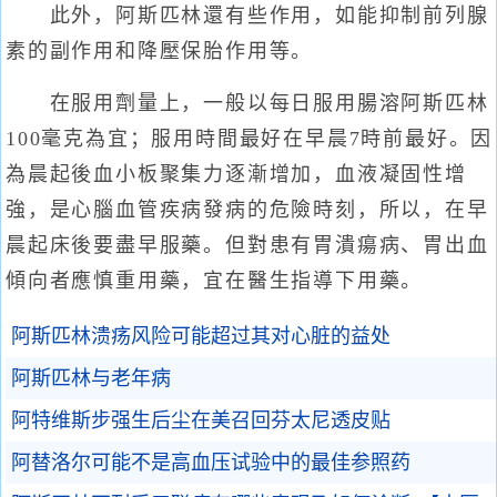
此外，阿斯匹林還有些作用，如能抑制前列腺
素的副作用和降壓保胎作用等。
在服用劑量上，一般以每日服用腸溶阿斯匹林
100毫克為宜；服用時間最好在早晨7時前最好。因
為晨起後血小板聚集力逐漸增加，血液凝固性增
強，是心腦血管疾病發病的危險時刻，所以，在早
晨起床後要盡早服藥。但對患有胃潰瘍病、胃出血
傾向者應慎重用藥，宜在醫生指導下用藥。
阿斯匹林溃疡风险可能超过其对心脏的益处
阿斯匹林与老年病
阿特维斯步强生后尘在美召回芬太尼透皮贴
阿替洛尔可能不是高血压试验中的最佳参照药