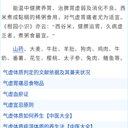
能温中健脾养胃、治脾胃虚弱及消化不良。西
米煮成黏稠的稀粥食用，对气虚胃痛者尤为适宜。
《柑园小识》亦云：“西谷米，健脾运胃，久病虚
乏者，煮粥食最宜。”
山药
、大麦、牛肚、羊肚、狗肉、鸡肉、牛
奶、番薯、花生、樱桃、太子参、兔肉、鳝鱼等。
气虚体质判定的文献依据及其兼夹状况
气虚胃痛忌食物品
气虚血瘀证
气虚宜忌原则
气虚体质如何养生【中医大全】
气虚体质痰湿体质的养生法【中医大全】