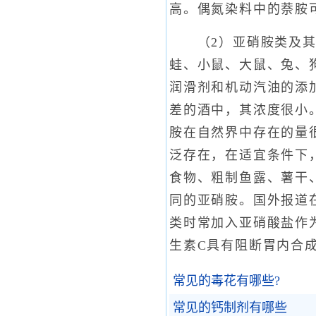
高。偶氮染料中的萘胺
（2）亚硝胺类及其前
蛙、小鼠、大鼠、兔、
润滑剂和机动汽油的添
差的酒中，其浓度很小
胺在自然界中存在的量
泛存在，在适宜条件下
食物、粗制鱼露、薯干
同的亚硝胺。国外报道
类时常加入亚硝酸盐作
生素C具有阻断胃内合
常见的毒花有哪些?
常见的钙制剂有哪些