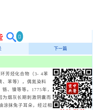
些
关
下一篇
芳烃化合物（3- 4苯
黄、苯等），偶氮染料
铬、镍等等。1775年，
因为烟灰长期刺激阴囊而
焦油涂抹兔子耳朵，经过相