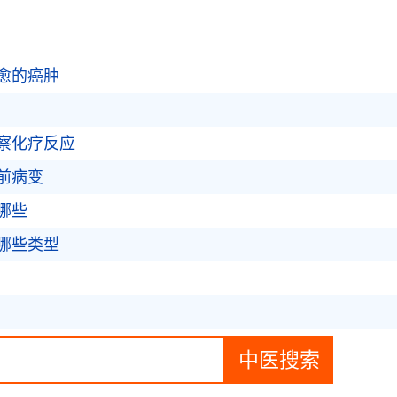
治愈的癌肿
察化疗反应
前病变
哪些
哪些类型