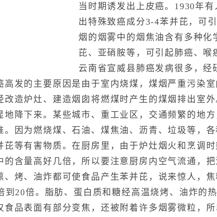
当时期诱发出上皮癌。1930年
出特殊致癌成分3-4苯并芘，可
烟的烟雾中的烟焦油含有多种化
芘、亚硝胺等，可引起肺癌、喉
云南省宣威县肺癌发病很多，经
癌高发的主要原因是由于室内烧煤，煤烟严重污染室
经改造炉灶、建造烟囱将燃煤时产生的煤烟排出室外
显地降下来。某些城市、重工业区，交通频繁的地方
准。因为燃烧煤、石油、煤焦油、沥青、垃圾等，各
并芘等有害物质。在厨房里，由于炉灶烟火和烹调时
中的含量高好几倍，所以要注意厨房内空气流通，把
熏、烤、油炸都可使食品产生苯并芘，说来惊人，焦
0倍到20倍。脂肪、蛋白质和糖经高温烧烤、油炸的
仅食品表面有部分变焦，还被附着许多烟雾微粒，所