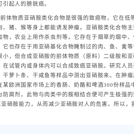
可引起人的膀胱癌。
体物质亚硝胺类化合物是很强的致癌物，它在低
狗、猪、猴等身上都能诱发肿瘤。亚硝胺类化合物主
加物，农业上用作杀虫剂等。它存在于烟草的烟中、
。它也存在于用亚硝基化合物腌制过的肉、鱼、禽等
很小，但合成亚硝胺的前体物质（原料）二级胺和亚
，在试管内或身体内可以合成致癌亚硝胺。研究人员
、干萝卜条、干咸鱼等样品中测出亚硝胺来。在肿瘤
在某欧洲国家市场上的香肠、奶酪和啤酒300份样品
为防腐剂，此物与肉类中的胺相结合便可产生极强的
成亚硝胺能力，从而减少亚硝胺对人的危害。所以，