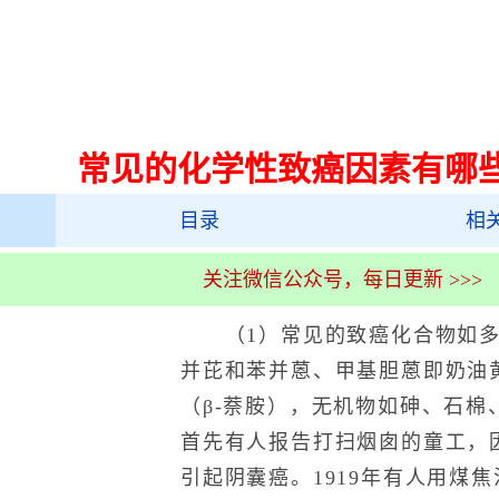
常见的化学性致癌因素有哪
目录
相
关注微信公众号，每日更新 >>>
（1）常见的致癌化合物如多环
并芘和苯并蒽、甲基胆蒽即奶油
（β-萘胺），无机物如砷、石棉、
首先有人报告打扫烟囱的童工，
引起阴囊癌。1919年有人用煤