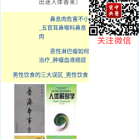
出迷人体香来）
鼻息肉危害不小
_五官耳鼻喉科鼻息
肉
恶性淋巴瘤如何
治疗_肿瘤血液癌症
男性饮食的三大误区_男性饮食