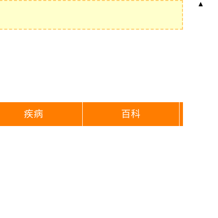
▲
疾病
百科