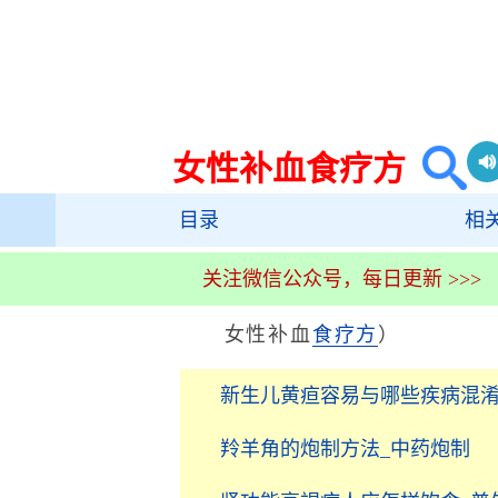
女性补血食疗方
目录
相
关注微信公众号，每日更新 >>>
女性补血
食疗方
）
新生儿黄疸容易与哪些疾病混淆
羚羊角的炮制方法_中药炮制