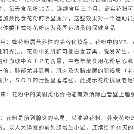
究，每天食花粉15克，连续食用三个月，证实花粉
增加数比食花粉前明显减少，这些效果对一个运动员
家体委正式将花粉定为我国运动员的保健食品。
：蜂花粉属营养性的美容化妆品，花粉中的VE、超
性和光洁。花粉中的肌醇可使白发变黑，脱发渐生，
内红血球中ＡＴＰ的含量，中老年鼠食用花粉后心肌
一倍，肺部尤其显著，肌肉及大脑皮层的脂褐质（老
减少，ＳＯＤ的活性显著增强，此提示花粉抗衰老是
：花粉中的黄酮类化合物能有效清除血管壁上脂肪
花粉是前列腺炎的克星，以油菜花粉、荞麦花粉效
的。以人为诱发的前列腺增生小鼠，连续给予30天