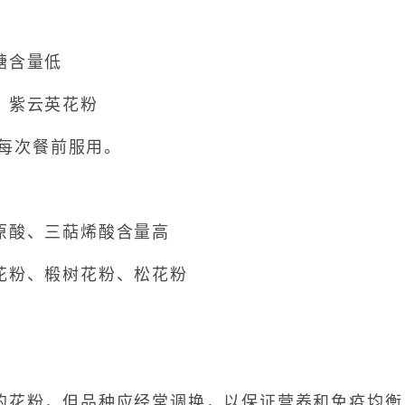
含量低
紫云英花粉
；每次餐前服用。
酸、三萜烯酸含量高
花粉、椴树花粉、松花粉
花粉，但品种应经常调换，以保证营养和免疫均衡