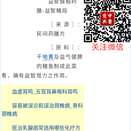
益智健脑药
膳-益智鳝段
〖 来 源 〗：
民间药膳方
〖 原 料 〗：
干
地黄
及益气健脾
的鳝鱼制成此菜
肴，确有益智增力之作用。
血虚耳鸣_五官耳鼻喉科耳鸣
容易被误诊和误治颈椎病_骨科
颈椎病
医治乳腺癌常选用哪些化疗方