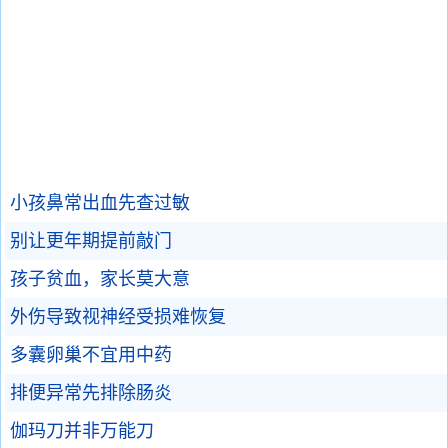
小孩鼻常出血先查过敏
别让更年期提前敲门
孩子贫血，家长莫大意
外伤导致视神经受损难恢复
多囊卵巢不宜用中药
排便异常先排除肠炎
伽玛刀并非万能刀