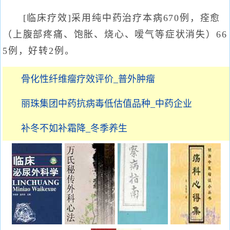
[临床疗效]采用纯中药治疗本病670例，痊愈
（上腹部疼痛、饱胀、烧心、嗳气等症状消失）66
5例，好转2例。
骨化性纤维瘤疗效评价_普外肿瘤
丽珠集团中药抗病毒低估值品种_中药企业
补冬不如补霜降_冬季养生