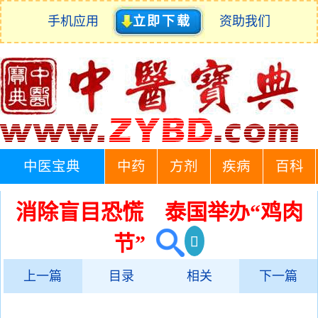
手机应用
立即下载
资助我们
中医宝典
中药
方剂
疾病
百科
消除盲目恐慌 泰国举办“鸡肉
节”
上一篇
目录
相关
下一篇