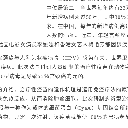
中位居第二，全世界每年约有2
年新增病例超过50万，其中80
家。在中国，每年的新增病例高
人数的25％。近年，年轻宫颈
，我国电影女演员李媛媛和香港女艺人梅艳芳都因该
癌与人乳头状瘤病毒（HPV）感染有关，世界卫
性疾病。此次法国科研人员研制的治疗性疫苗在动物实
16型病毒是导致55％宫颈癌的元凶。
绍，治疗性疫苗的运作机理是运用免疫疗法的原
成免疫反应，从而消除肿瘤细胞。此次研制的新型治疗
段与一种作为载体的细菌蛋白（CyaA）基因结合
药物，只需一次注射，该疫苗就能使100％的患病老