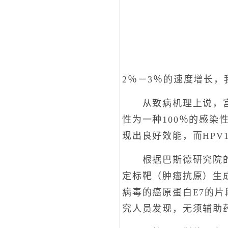
2％－3％的速度增长
从致病机理上说，宫颈
性为一种100％的感染
现出良好效能，而HPV
根据巴斯德研究院的介
定标靶（肿瘤抗原）生
病毒的癌原蛋白E7的片
究人员发现，无须辅助