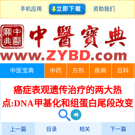
手机应用
立即下载
资助我们
中医宝典
中药
方剂
疾病
百科
癌症表观遗传治疗的两大热
点:DNA甲基化和组蛋白尾段改变
上一篇
目录
相关
下一篇