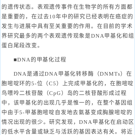
的遗传状态。表观遗传事件在生物学的所有方面都
是重要的，在过去10年中的研究已经表明在癌症的
发生与进展中具有至关重要的作用。在目前的学术
界研究最多的两个表观遗传现象是DNA甲基化和组
蛋白尾段改变。
■DNA的甲基化过程
DNA是通过DNA甲基化转移酶（DNMTs）在
胞嘧啶环的5-位（C5）上完成甲基化的，在胞嘧啶
鸟嘌呤二核苷酸（CpG）岛的二核苷酸形成过程
中，该甲基化的出现几乎是惟一的，在整个基因组
中由于5-甲基胞嘧啶自发地去氨基变成胸腺嘧啶的
情况出现的很少。研究发现，DNA甲基化在启动区
的低水平含量或缺乏与活跃的基因表达有关。将近