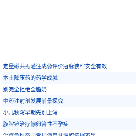
定量磁共振灌注成像评价冠脉狭窄安全有效
本土降压药的药学成就
别完全拒绝全脂奶
中药注射剂发展前景探究
小儿秋泻早期先别止泻
腹腔镜治疗输卵管性不孕症
治疗急性卒中常规使用甘露醇证据不足