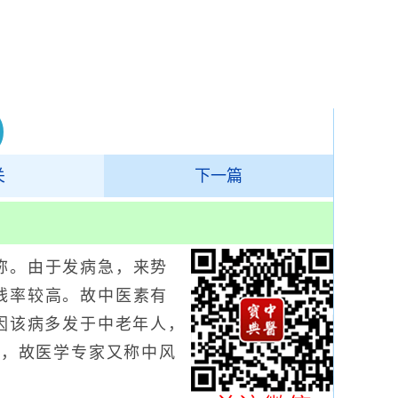
关
下一篇
。由于发病急，来势
残率较高。故中医素有
因该病多发于中老年人，
份，故医学专家又称中风