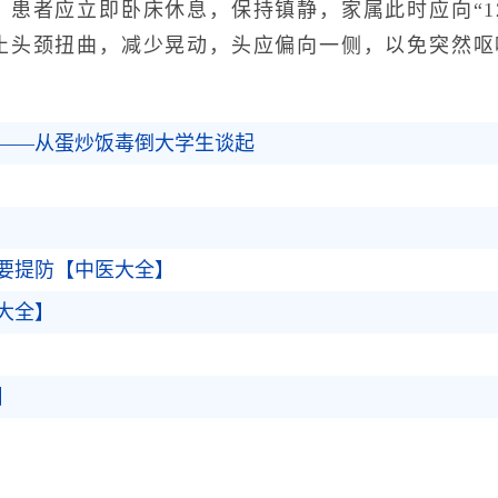
患者应立即卧床休息，保持镇静，家属此时应向“1
止头颈扭曲，减少晃动，头应偏向一侧，以免突然呕
——从蛋炒饭毒倒大学生谈起
要提防【中医大全】
大全】
】