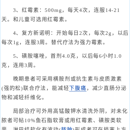
3、红霉素：500mg，每天4次，连服14-21
天。和儿童可选用红霉素。
4、复方新诺明：开始每日2次，每次2g，以后
每次1g，连服3周。替代疗法为强力霉素。
5、磺胺噻唑，首剂4.0克，以后每6小时1.0
克，连用3周。
晚期患者可采用横胺剂或抗生素与皮质激素
(强的松)联合疗法，能减轻
下腹痛
，减少直肠分泌
物和减轻纤维化。
局部治疗可外用高锰酸钾水清洗外阴，对未化
脓者可帖10%鱼石脂软膏或用红霉素、磺胺类软
膏。淋巴结软化有波动(
脓肿
)形成者可在损害上方