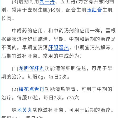
(3)后期可用
九一丹
、五五丹(为含有升汞的制
剂，常用于去腐生肌)化腐，配合生肌
玉红膏
生肌
长肉。
中成药的应用，和中药汤剂的应用一样，需根
据症状进行辨证施治，早期、中期和后期的治疗是
不同的。早期宜清泻
肝胆湿热
，中期宜清热解毒，
后期宜滋补肝肾。常用的中成药为：
(1)
龙胆泻肝丸
功能清泻肝胆湿热，可用于早
期的治疗。每服6g，每日2次。
(2)
梅花点舌丹
功能清热解毒，可用于中期的
治疗。每服10粒，每日2次。(3)六
味
地黄丸
功能滋补肝肾，可用于后期的治疗。