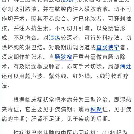
穿刺吸引脓液，并在脓腔内注入磺胺溶液。切不可
作切开术，因其不易愈合。对已化脓者，可穿刺抽
脓，并注入抗生素，不可切开引流，以免瘘管形
成，不利愈合。对
溃疡
较深者，可行外科疗法，切
除坏死的淋巴结。对晚期出现阴道或
直肠狭窄
者，
须定期作扩张术。直
肠狭窄
严重者需做直肠切除
术。有及阴囊橡皮肿者，亦可手术切除。局部
病灶
还可以用超声波、紫外线、红外线、x线等物理疗
法。
根据临床症状常把本病分为三型论治，即湿热
夹毒证，它主要见于疾病期；痰毒
积聚
证，见于疾
病的中期；肝肾不足证，见于疾病的后期。
性病淋巴肉芽肿的中医病因病机：(1)初起为