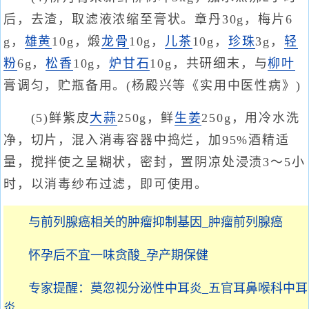
后，去渣，取滤液浓缩至膏状。章丹30g，梅片6
g，
雄黄
10g，煅
龙骨
10g，
儿茶
10g，
珍珠
3g，
轻
粉
6g，
松香
10g，
炉甘石
10g，共研细末，与
柳叶
膏调匀，贮瓶备用。(杨殿兴等《实用中医性病》)
(5)鲜紫皮
大蒜
250g，鲜
生姜
250g，用冷水洗
净，切片，混入消毒容器中捣烂，加95%酒精适
量，搅拌使之呈糊状，密封，置阴凉处浸渍3～5小
时，以消毒纱布过滤，即可使用。
与前列腺癌相关的肿瘤抑制基因_肿瘤前列腺癌
怀孕后不宜一味贪酸_孕产期保健
专家提醒：莫忽视分泌性中耳炎_五官耳鼻喉科中耳
炎