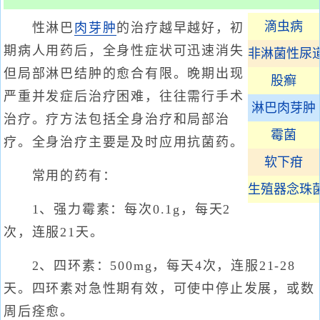
滴虫病
性淋巴
肉芽肿
的治疗越早越好，初
期病人用药后，全身性症状可迅速消失
非淋菌性尿
但局部淋巴结肿的愈合有限。晚期出现
股癣
严重并发症后治疗困难，往往需行手术
淋巴肉芽肿
治疗。疗方法包括全身治疗和局部治
霉菌
疗。全身治疗主要是及时应用抗菌药。
软下疳
常用的药有：
生殖器念珠
1、强力霉素：每次0.1g，每天2
次，连服21天。
2、四环素：500mg，每天4次，连服21-28
天。四环素对急性期有效，可使中停止发展，或数
周后痊愈。