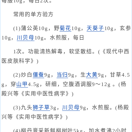
每服10g，每日2次。
常用的单方验方
(1)蒲公英10g，野
菊花
10g，
天葵子
10g，玄参
10g，
川贝母
10g。水煎服，每日
1次。功能清热解毒，软坚散结。(《现代中西
医皮肤科学》)
(2)炒白
僵蚕
9g，
当归
9g，生
大黄
9g，甘草4.5
g，穿
山甲
4.5g，研细，空腹酒调服9～12g 。(杨
殿兴等《实用中医性病学》)
(3)九头
狮子草
3g，
川贝母
9g，水煎服。(杨殿
兴等《实用中医性病学》)
(4)柳丹膏采新鲜柳树叶5kg，加水煮沸2小时