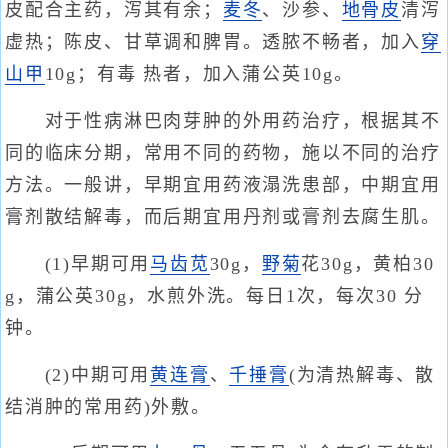
皮配合主药，泻其有余；
麦冬
、沙参、
地骨皮
清泻
虚热；陈皮、甘草调和脾胃。透脓不畅者，加入
穿
山甲
10g；有毒 热者，加入蒲公英10g。
对于性病淋巴肉芽肿的外用药治疗，根据其不
同的临床分期，常用不同的药物，施以不同的治疗
方法。一般讲，早期宜用药液溻洗患部，中期宜用
膏剂散结解毒，而后期宜用丹剂或膏剂去腐生肌。
(1)早期可用
马齿苋
30g，
野菊
花30g，黄柏30
g，蒲公英30g，水煎外洗。每日1次，每次30 分
钟。
(2)中期可用
黄连膏
、
千捶膏
(为清热解毒、散
结消肿的常用药)外敷。