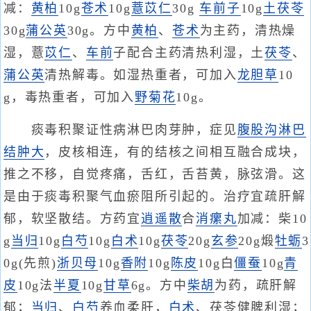
减：
黄柏
10g
苍术
10g
薏苡仁
30g
车前子
10g
土茯苓
30g
蒲公英
30g。方中
黄柏
、
苍术
为主药，清热燥
湿，薏
苡仁
、
车前
子配合主药清热利湿，土
茯苓
、
蒲公英
清热解毒。如湿热重者，可加入
龙胆草
10
g，毒热重者，可加入
野菊花
10g。
痰毒积聚证性病淋巴肉芽肿，症见
腹股沟淋巴
结肿大
，皮核相连，有的结核之间相互融合成块，
推之不移，自觉疼痛，舌红，舌苔黄，脉弦滑。这
是由于痰毒积聚气血瘀阻所引起的。治疗宜疏肝解
郁，软坚散结。方药宜
逍遥散
合
消瘰丸
加减：柴10
g
当归
10g
白芍
10g
白术
10g
茯苓
20g
玄参
20g煅
牡蛎
3
0g(先煎)
浙贝母
10g
香附
10g
陈皮
10g白
僵蚕
10g
青
皮
10g法
半夏
10g
甘草
6g。方中
柴胡
为药，疏肝解
郁；
当归
、
白芍
养血柔肝，
白术
、茯苓健脾利湿；