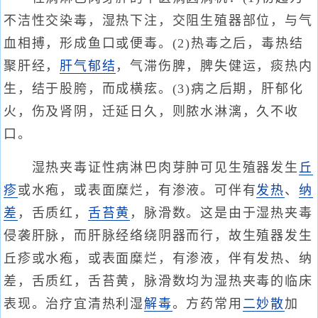
不洁性交染毒，湿热下注，交阻生殖器部位，与气
血相搏，形成鱼口或便毒。(2)热毒之后，毒热结
聚肝经，
肝气郁结
，气滞伤脾，脾失健运，痰热内
生，结于股胯，而成横痃。(3)病之后期，肝郁化
火，伤及肾阴，迁延日久，则脓水淋漓，久不收
口。
湿热夹毒证性病淋巴肉芽肿可见生殖器发生
丘
疹
或水疱，或表面糜烂，有渗液。可伴有
发热
、
纳
差
，舌质红，
舌苔黄
，脉滑数。这是由于湿热夹毒
侵袭肝脉，而肝脉经络绕阴器而行，故生殖器发生
丘疹或水疱，或表面糜烂，有渗液，伴有发热、纳
差，舌质红，舌苔黄，脉滑数均为湿热夹毒的临床
表现。治疗宜清热利湿
解毒
。方药常用
二妙散
加