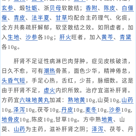
玄参
、煅
牡蛎
、浙
贝母
软散结；
香附
、
陈皮
、
白僵
蚕
、
青皮
、
法半夏
、
甘草
均配合主药理气、化痰，
全方共奏疏肝解郁，软坚散结之效。如阴虚者，加
入
生地
、
沙参
各10g；
肝火
旺者，加入
黄芩
、
青黛
各10g。
肝肾不足证性病淋巴肉芽肿，症见皮核破溃，
日久不愈，可有
潮热
骨蒸，面色少华，精神倦怠，
头昏
气短
，手足心热，舌红，少苔，脉细数。这是
由于肝肾不足，
虚火
内炽所致。治疗宜滋补肝肾。
方药宜
六味地黄丸
加减：
熟地黄
10g,山萸10g,
山药
10g,
泽泻
10g,茯苓10g,
丹皮
10g,
麦冬
10g,
沙参
10g,
地骨皮
10g,陈皮10g,甘草10g。方中熟
地黄
、山
萸、
山药
为主药，滋补肝肾之阴；
泽泻
、茯苓、丹