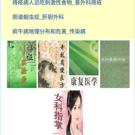
痔疮病人忌吃刺激性食物_普外科痔疮
胆道蛔虫症_肝胆外科
疯牛病地理分布和危害_传染病