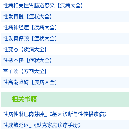
性病相关性胃肠道感染【疾病大全】
性发育慢【症状大全】
性病神经症【疾病大全】
性发育停顿【症状大全】
性变态【疾病大全】
性感不快【症状大全】
杏子汤【方剂大全】
性高潮障碍【疾病大全】
相关书籍
性病性淋巴肉芽肿_《基因诊断与性传播疾病》
性成熟延迟_《默克家庭诊疗手册》