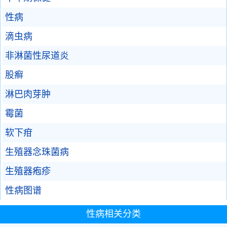
性病
滴虫病
非淋菌性尿道炎
股癣
淋巴肉芽肿
霉菌
软下疳
生殖器念珠菌病
生殖器疱疹
性病图谱
性病相关分类