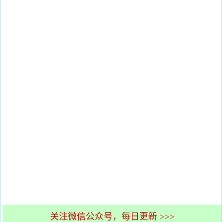
关注微信公众号，每日更新 >>>