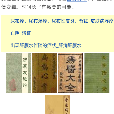
便变细。时间长了有癌变的可能。
尿布疹、尿布湿疹、尿布性皮炎、臀红_皮肤病湿疹
亡阴_辨证
出现肝腹水伴随的症状_肝病肝腹水