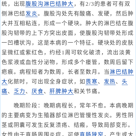
统，出现
腹股沟淋巴结肿大
，有2/3的患者可有双
侧淋巴结
发炎
。腹股沟处先有酸痛、发硬，然后肿
大并互相粘连，形成一个硬块。肿大的淋巴结在腹
股沟韧带的上下方突出皮面，使腹股沟韧带处形成
一凹槽状沟，这是本病的一个特征。硬块处的皮肤
呈微红或紫红色，约经1周可软化破溃，流出淡黄
色浆液或血性分泌物，形成多个瘘管，数周后留下
疤痕。病程短者为数周，长者至数月。当
淋巴结肿
大
化脓时，可出现全身症状，如
畏寒
、
发热
、
头
痛
、
乏力
、
厌食
、
肝脾肿大
和关节痛。
晚期阶段：晚期病程长，常年不愈。本病晚期
的主要病变为生殖器部位淋巴管慢性发炎。男性阴
茎或阴囊可发生反复溃疡、结瘢，导致局部变形。
女性由于直肠周围炎症，可使
直肠狭窄
，产生或大