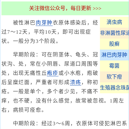
关注微信公众号，每日更新 >>>
滴虫病
被性淋巴
肉芽肿
衣原体感染后，经
过7～12天，平均10天，即可出现症
非淋菌性尿
状。一般分为3个阶段。
股癣
早期阶段：可在阴茎体、龟头、冠
淋巴肉芽肿
状沟、处，常在小阴唇、尿道口周围等
霉菌
处，出现无痛性丘
疱疹
或小水庖，庖破
软下疳
后呈糜烂面，严重者可形成
溃疡
，称初
生殖器念珠
疮。一般是单个，多个者少见，不痛不
痒，也不硬，没有什么感觉，故常被忽视。1周左
右，病损可痊愈。
中期阶段：经过3～6周，衣原体可侵犯淋巴系