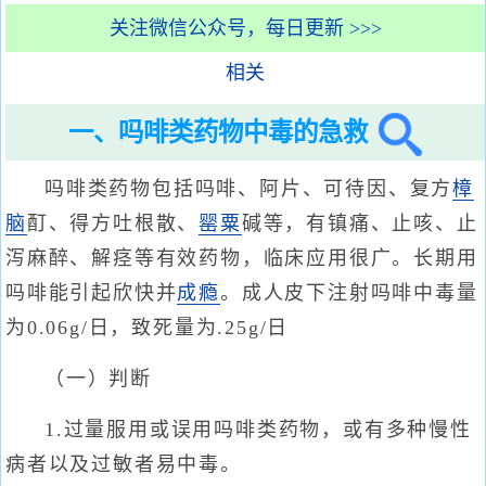
关注微信公众号，每日更新 >>>
相关
一、吗啡类药物中毒的急救
吗啡类药物包括吗啡、阿片、可待因、复方
樟
脑
酊、得方吐根散、
罂粟
碱等，有镇痛、止咳、止
泻麻醉、解痉等有效药物，临床应用很广。长期用
吗啡能引起欣快并
成瘾
。成人皮下注射吗啡中毒量
为0.06g/日，致死量为.25g/日
（一）判断
1.过量服用或误用吗啡类药物，或有多种慢性
病者以及过敏者易中毒。