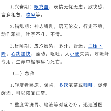
1.兴奋期：
眼充血
，表情无忧无虑，欣快感，
言多粗鲁，
眩晕
等。
2.错乱期：神志错乱，语无伦次，行走不稳，
动作苯拙，吐字不准、不清。
3.昏睡期：皮冷唇紫，多汗，昏迷，
血压下
降
，
心跳加快
，躁动，呕吐，大
小便
失禁，呼吸鼾
专用，生命中枢麻痹而死亡。
（二）急救
1.轻度者卧床、保肯，
多饮
浓茶或
咖啡
，促使
醒酒，可以恢复正常。
2.重度需洗胃、输液等对症治疗，迅速送医