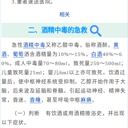
3.重者速送医院。
相关
二、酒精中毒的急救
急性
酒精中毒
又称乙醇中毒，俗称酒醉。
黄
酒
、
葡萄
洒含酒精量为10%～15%，
白酒
40%～6
0%。成人中毒量70～80ml，致死量250～500ml；
儿童致死量25ml；婴儿6ml以上亦可致死。饮酒过
量后，使中枢神经系统受抑制。乙醇开始作用于大
脑，后来波及延脑和脊髓。引起运动神经、精神失
常，昏迷、
昏睡
，甚至呼吸中枢
麻痹
。
（一）判断 有饮酒或用酒精擦浴史，并出现
以下症状。