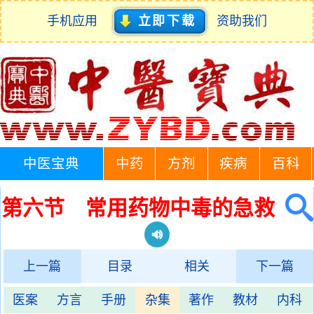
手机应用
立即下载
资助我们
中医宝典
中药
方剂
疾病
百科
第六节 常用药物中毒的急救
上一篇
目录
相关
下一篇
医案
方言
手册
杂集
著作
教材
内科