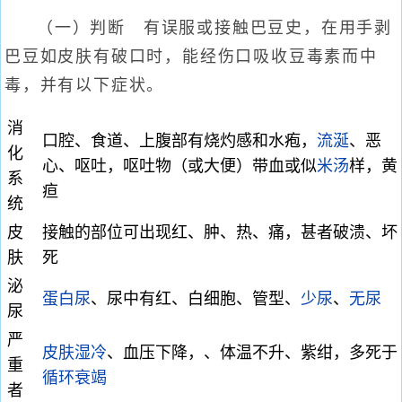
（一）判断 有误服或接触巴豆史，在用手剥
巴豆如皮肤有破口时，能经伤口吸收豆毒素而中
毒，并有以下症状。
消
口腔、食道、上腹部有烧灼感和水疱，
流涎
、恶
化
心、呕吐，呕吐物（或大便）带血或似
米汤
样，黄
系
疸
统
皮
接触的部位可出现红、肿、热、痛，甚者破溃、坏
肤
死
泌
蛋白尿
、尿中有红、白细胞、管型、
少尿
、
无尿
尿
严
皮肤湿冷
、血压下降，、体温不升、紫绀，多死于
重
循环衰竭
者