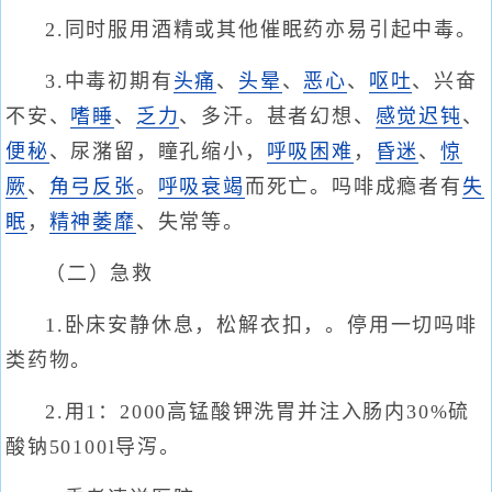
2.同时服用酒精或其他催眠药亦易引起中毒。
3.中毒初期有
头痛
、
头晕
、
恶心
、
呕吐
、兴奋
不安、
嗜睡
、
乏力
、多汗。甚者幻想、
感觉迟钝
、
便秘
、尿潴留，瞳孔缩小，
呼吸困难
，
昏迷
、
惊
厥
、
角弓反张
。
呼吸衰竭
而死亡。吗啡成瘾者有
失
眠
，
精神萎靡
、失常等。
（二）急救
1.卧床安静休息，松解衣扣，。停用一切吗啡
类药物。
2.用1：2000高锰酸钾洗胃并注入肠内30%硫
酸钠50100l导泻。