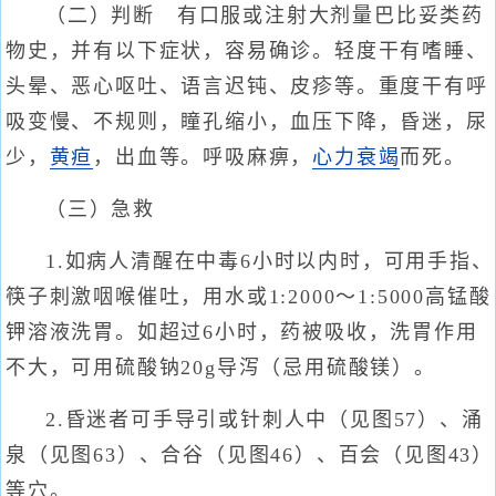
（二）判断 有口服或注射大剂量巴比妥类药
物史，并有以下症状，容易确诊。轻度干有嗜睡、
头晕、恶心呕吐、语言迟钝、皮疹等。重度干有呼
吸变慢、不规则，瞳孔缩小，血压下降，昏迷，尿
少，
黄疸
，出血等。呼吸麻痹，
心力衰竭
而死。
（三）急救
1.如病人清醒在中毒6小时以内时，可用手指、
筷子刺激咽喉催吐，用水或1:2000～1:5000高锰酸
钾溶液洗胃。如超过6小时，药被吸收，洗胃作用
不大，可用硫酸钠20g导泻（忌用硫酸镁）。
2.昏迷者可手导引或针刺人中（见图57）、涌
泉（见图63）、合谷（见图46）、百会（见图43）
等穴。