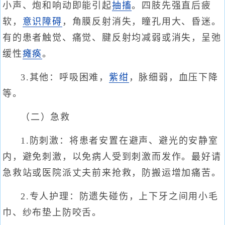
小声、炮和响动即能引起
抽搐
。四肢先强直后疲
软，
意识障碍
，角膜反射消失，瞳孔用大、昏迷。
有的患者触觉、痛觉、腱反射均减弱或消失，呈弛
缓性
瘫痪
。
3.其他：呼吸困难，
紫绀
，脉细弱，血压下降
等。
（二）急救
1.防刺激：将患者安置在避声、避光的安静室
内，避免刺激，以免病人受到刺激而发作。最好请
急救站或医院派丈夫前来抢救，防搬运增加痛苦。
2.专人护理：防遗失碰伤，上下牙之间用小毛
巾、纱布垫上防咬舌。