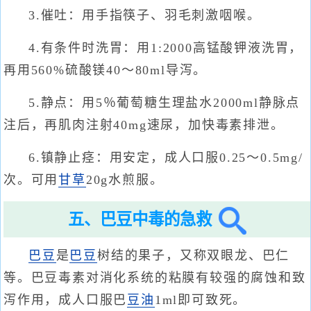
3.催吐：用手指筷子、羽毛刺激咽喉。
4.有条件时洗胃：用1:2000高锰酸钾液洗胃，
再用560%硫酸镁40～80ml导泻。
5.静点：用5％葡萄糖生理盐水2000ml静脉点
注后，再肌肉注射40mg速尿，加快毒素排泄。
6.镇静止痉：用安定，成人口服0.25～0.5mg/
次。可用
甘草
20g水煎服。
五、巴豆中毒的急救
巴豆
是
巴豆
树结的果子，又称双眼龙、巴仁
等。巴豆毒素对消化系统的粘膜有较强的腐蚀和致
泻作用，成人口服巴
豆油
1ml即可致死。