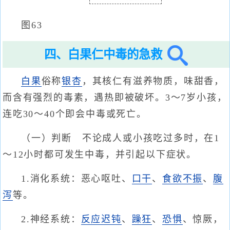
图63
四、白果仁中毒的急救
白果
俗称
银杏
，其核仁有滋养物质，味甜香，
而含有强烈的毒素，遇热即被破坏。3～7岁小孩，
连吃30～40个即会中毒或死亡。
（一）判断 不论成人或小孩吃过多时，在1
～12小时都可发生中毒，并引起以下症状。
1.消化系统：恶心呕吐、
口干
、
食欲不振
、
腹
泻
等。
2.神经系统：
反应迟钝
、
躁狂
、
恐惧
、惊厥，