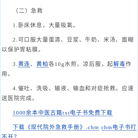
（二）急救
1.卧床休息，大量吸氧。
2.可口服大量蛋清、豆浆、牛奶、米汤、面糊
以保护胃粘膜。
3.
黄连
、
黄柏
各10g水煎，凉后服，起
解毒
作
用。
4.催吐、洗吸、输液、输血和对症抢救。应速
送医院完成。
1000余本中医古籍txt电子书免费下载
下载《现代院外急救手册》.chm
chm电子书打
不开？