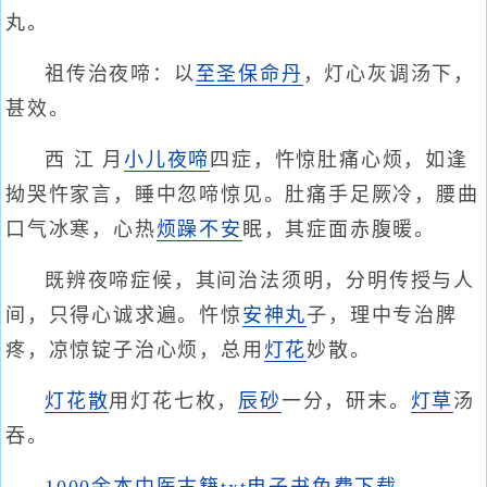
丸。
祖传治夜啼：以
至圣保命丹
，灯心灰调汤下，
甚效。
西 江 月
小儿夜啼
四症，忤惊肚痛心烦，如逢
拗哭忤家言，睡中忽啼惊见。肚痛手足厥冷，腰曲
口气冰寒，心热
烦躁不安
眠，其症面赤腹暖。
既辨夜啼症候，其间治法须明，分明传授与人
间，只得心诚求遍。忤惊
安神丸
子，理中专治脾
疼，凉惊锭子治心烦，总用
灯花
妙散。
灯花散
用灯花七枚，
辰砂
一分，研末。
灯草
汤
吞。