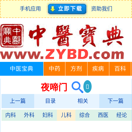
手机应用
立即下载
资助我们
中医宝典
中药
方剂
疾病
百科
夜啼门
上一篇
目录
相关
下一篇
内科
外科
妇科
儿科
综合
西医
经论