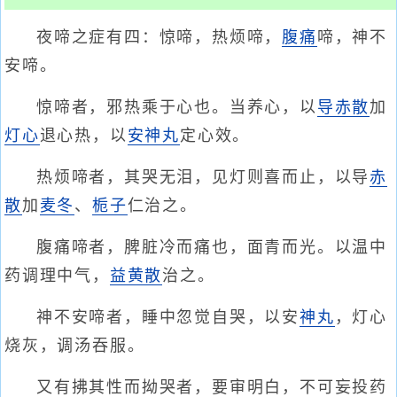
夜啼之症有四：惊啼，热烦啼，
腹痛
啼，神不
安啼。
惊啼者，邪热乘于心也。当养心，以
导赤散
加
灯心
退心热，以
安神丸
定心效。
热烦啼者，其哭无泪，见灯则喜而止，以导
赤
散
加
麦冬
、
栀子
仁治之。
腹痛啼者，脾脏冷而痛也，面青而光。以温中
药调理中气，
益黄散
治之。
神不安啼者，睡中忽觉自哭，以安
神丸
，灯心
烧灰，调汤吞服。
又有拂其性而拗哭者，要审明白，不可妄投药