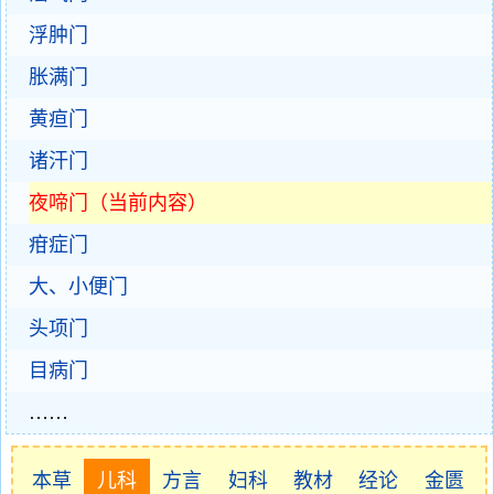
浮肿门
胀满门
黄疸门
诸汗门
夜啼门（当前内容）
疳症门
大、小便门
头项门
目病门
……
本草
儿科
方言
妇科
教材
经论
金匮