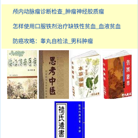
颅内动脉瘤诊断检查_肿瘤神经胶质瘤
怎样使用口服铁剂治疗缺铁性贫血_血液贫血
防癌攻略：睾丸自检法_男科肿瘤